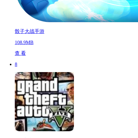
骰子大战手游
108.9MB
查 看
8