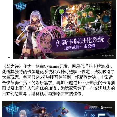
《影之诗》作为一款由Cygames开发、网易代理的卡牌游戏，
凭借其独特的卡牌进化系统和八种可选职业设定，成功吸引了
大量玩家。每局只需5分钟即可体验到一场精彩对决，非常适
合快节奏生活下的娱乐需求。再加上超过1000张精美的卡牌插
画以及上百位人气声优的加盟，为玩家营造了一个充满魅力的
日式幻想世界，堪称视听与策略并重的佳作。