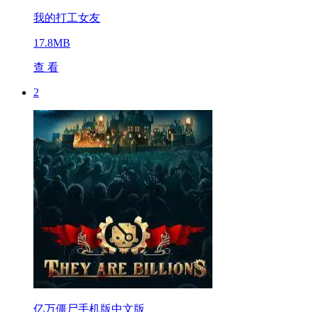
我的打工女友
17.8MB
查 看
2
亿万僵尸手机版中文版