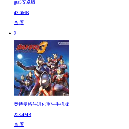
gta5安卓版
43.6MB
查 看
9
奥特曼格斗进化重生手机版
253.4MB
查 看