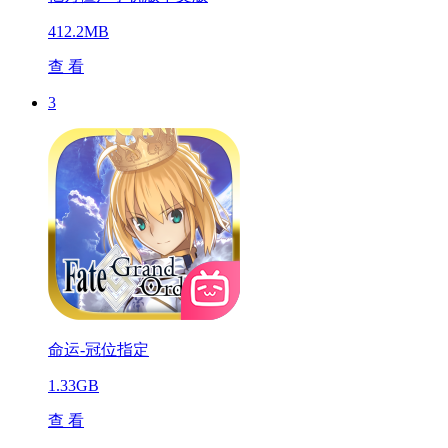
412.2MB
查 看
3
命运-冠位指定
1.33GB
查 看