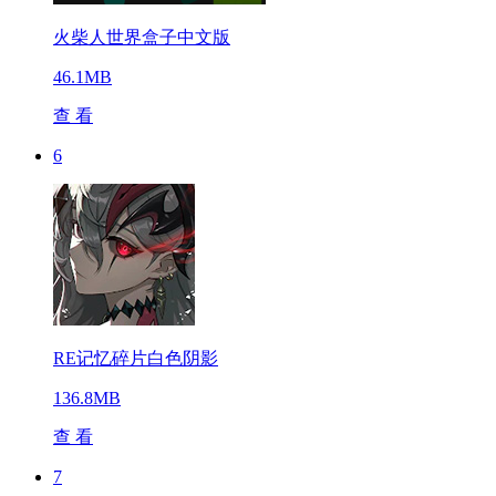
火柴人世界盒子中文版
46.1MB
查 看
6
RE记忆碎片白色阴影
136.8MB
查 看
7