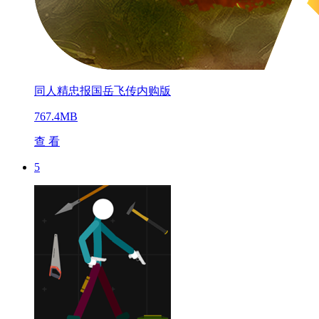
同人精忠报国岳飞传内购版
767.4MB
查 看
5