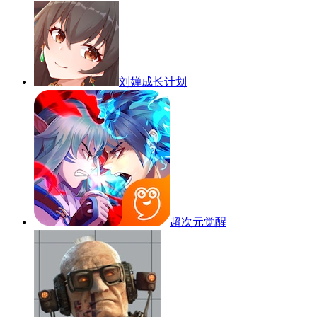
刘婵成长计划
超次元觉醒