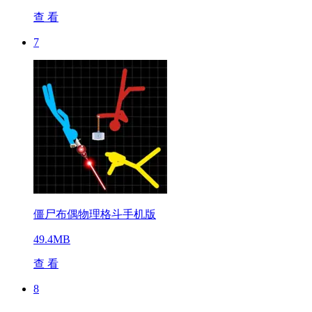
查 看
7
僵尸布偶物理格斗手机版
49.4MB
查 看
8