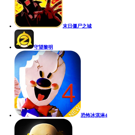
末日僵尸之城
守望黎明
恐怖冰淇淋4