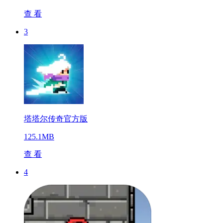
查 看
3
塔塔尔传奇官方版
125.1MB
查 看
4