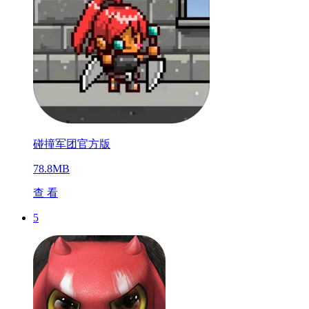
碰撞军团官方版
78.8MB
查 看
5