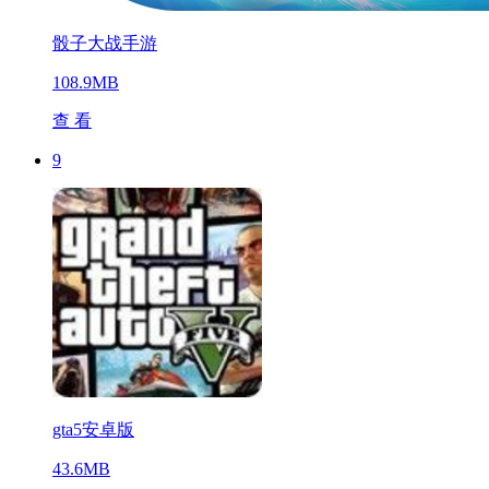
骰子大战手游
108.9MB
查 看
9
gta5安卓版
43.6MB