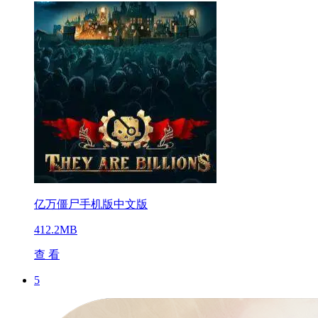
亿万僵尸手机版中文版
412.2MB
查 看
5