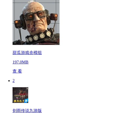
甜瓜游戏盒模组
197.0MB
查 看
2
剑雨传说九游版