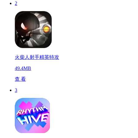
2
火柴人射手精英特攻
49.4MB
查 看
3