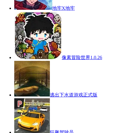
地牢X地牢
像素冒险世界1.0.26
逃出下水道游戏正式版
狂飙驾驶员