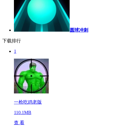
圆球冲刺
下载排行
1
一枪吃鸡老版
110.1MB
查 看