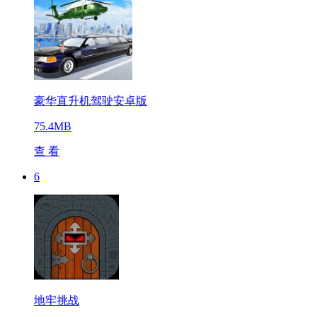
豪华直升机驾驶安卓版
75.4MB
查 看
6
地牢挑战