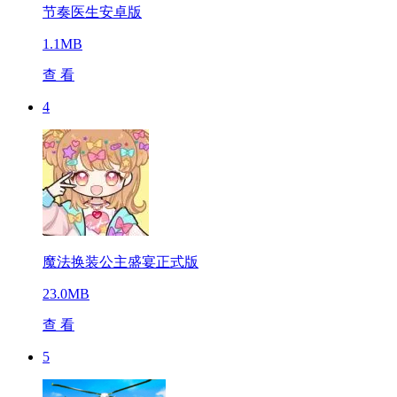
节奏医生安卓版
1.1MB
查 看
4
魔法换装公主盛宴正式版
23.0MB
查 看
5