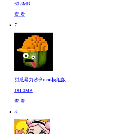
60.8MB
查 看
7
甜瓜暴力沙盒mod模组版
181.0MB
查 看
8