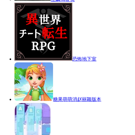
恐怖地下室
糖果萌萌消赵丽颖版本