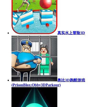
真实水上冒险3D
奥比3D跑酷游戏
(PrisonBlox:Obby3DParkour)