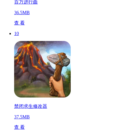
百万进行曲
36.5MB
查 看
10
禁闭求生修改器
37.5MB
查 看