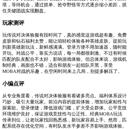
塔，等待机会，通过抓单、抢夺野怪等方式逐步缩小差距，抓
住关键团战实现翻盘。
玩家测评
玩传说对决体验服有段时间了，真的感觉这游戏超有趣。免费
皮肤和钻石福利太赞，能让咱轻松体验各种英雄皮肤。提前玩
到新英雄新玩法，新鲜感满满。登录方便不用加速器，随时能
开玩。对战公平，靠实力说话，每一局都很刺激。不过有时候
匹配的队友配合不太好，影响游戏体验。但总体来说，游戏机
制经典，画面也不错，适合和朋友一起组队开黑，享受
MOBA对战的乐趣，在空闲时间来上几局，别提多解压了。
小编点评
从专业角度看，传说对决体验服有着诸多亮点。福利体系设计
巧妙，吸引大量玩家。前沿内容的提前体验，增加玩家粘性与
探索欲。登录便捷，降低游戏门槛，扩大受众群体。公平竞技
环境维护良好，保证游戏竞技性与公正性。经典MOBA玩法
传承到位，让老玩家找回熟悉感，新玩家容易上手。然而，匹
配系统存在优化空间，有时队友水平参差不齐影响游戏体验。