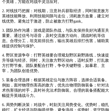
个英雄，方能在对战中灵活应对。
2. 对线技巧把握：对线期，注意补兵获取经济，同时留意敌方
英雄技能释放。利用技能间隙与走位，消耗敌方血量，建立对
线优势。避免过于激进，防止被敌方打野gank。
3. 团队协作沟通：游戏是团队作战，与队友保持良好沟通至关
重要。通过信号与语音，及时交流敌方动向、团战时机等信
息。合理分工，坦克前排抗伤，输出英雄后排打伤害，辅助英
雄提供控制与保护。
4. 野区资源争夺：打野英雄要合理规划野区刷野路线，快速提
升等级与经济。同时，关注敌方野区动向，适时反野，打乱敌
方打野节奏。团队要配合打野，争夺关键野怪，如暴君、主
宰，为团队创造优势。
5. 装备合理选择：根据英雄定位与敌方阵容，选择合适装备。
例如，面对物理伤害高的敌方，优先出物理防御装备；针对法
术伤害强的对手，及时补充法术防御装。合理的装备搭配能大
幅提升英雄战斗力。
6. 局势判断决策：对战中，时刻关注局势变化。优势时，稳扎
稳打，扩大经济与防御塔优势，避免浪战；劣势时，坚守防御