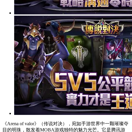
《Arena of valor》（传说对决），宛如手游世界中一颗璀璨夺
目的明珠，散发着MOBA游戏独特的魅力光芒。它是腾讯游