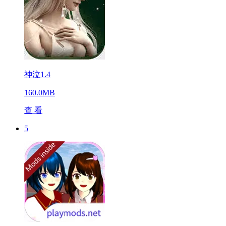
神泣1.4
160.0MB
查 看
5