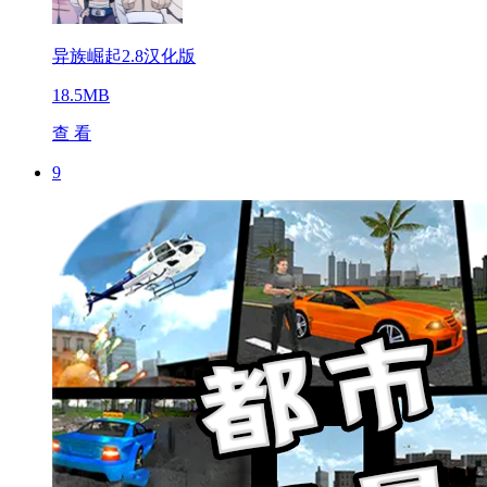
异族崛起2.8汉化版
18.5MB
查 看
9