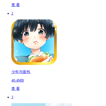
查 看
2
少年与面包
40.4MB
查 看
3