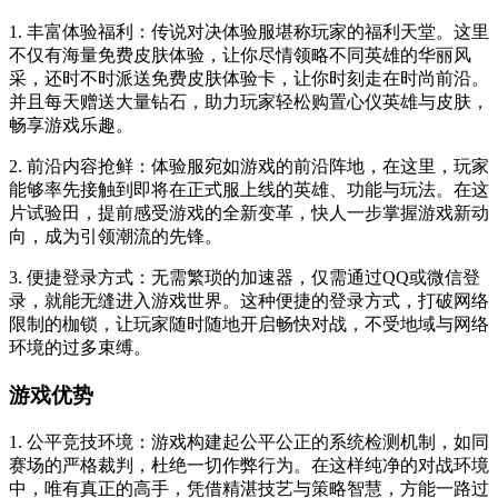
1. 丰富体验福利：传说对决体验服堪称玩家的福利天堂。这里
不仅有海量免费皮肤体验，让你尽情领略不同英雄的华丽风
采，还时不时派送免费皮肤体验卡，让你时刻走在时尚前沿。
并且每天赠送大量钻石，助力玩家轻松购置心仪英雄与皮肤，
畅享游戏乐趣。
2. 前沿内容抢鲜：体验服宛如游戏的前沿阵地，在这里，玩家
能够率先接触到即将在正式服上线的英雄、功能与玩法。在这
片试验田，提前感受游戏的全新变革，快人一步掌握游戏新动
向，成为引领潮流的先锋。
3. 便捷登录方式：无需繁琐的加速器，仅需通过QQ或微信登
录，就能无缝进入游戏世界。这种便捷的登录方式，打破网络
限制的枷锁，让玩家随时随地开启畅快对战，不受地域与网络
环境的过多束缚。
游戏优势
1. 公平竞技环境：游戏构建起公平公正的系统检测机制，如同
赛场的严格裁判，杜绝一切作弊行为。在这样纯净的对战环境
中，唯有真正的高手，凭借精湛技艺与策略智慧，方能一路过