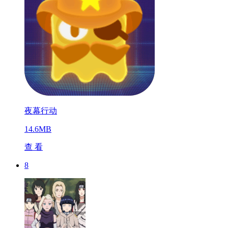
夜幕行动
14.6MB
查 看
8