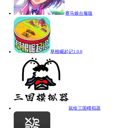
赛马娘台服版
草根崛起记1.0.0
鼠绘三国模拟器