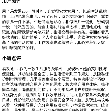
用户测评
用了易发通app一段时间，真觉得它太实用了。以前生活乱糟
糟，工作也常忘事儿，有了它后，待办功能像个小闹钟，重要
的事儿一件不落。相册管理超贴心，相似照片一键删，密码锁
一设，隐私妥妥的。能自由选功能这点太棒，想用啥点啥，像
记账功能帮我清楚每笔花销，生活变得井井有条。界面好看又
好找功能，操作简单，老人小孩都能上手。这软件实实在在提
高了我的生活质量，工作效率也跟着提升，真心推荐给大家，
谁用谁知道它的好。
小编点评
易发通app作为一款生活服务类软件，展现出卓越的实用性与
便捷性。其功能丰富全面，从生活记录到工作规划，从隐私保
护到时间管理，几乎涵盖生活各个层面。特色功能设计巧妙，
自主选择功能贴合用户个性化需求，极大提升用户体验。操作
简单易懂，降低使用门槛，让不同年龄段用户都能轻松驾驭。
在优势方面，规划生活工作效果显著，助力用户有条不紊开展
日常。保护隐私功能为用户数据安全保驾护航。从玩法与攻略
来看，软件引导用户充分利用各项功能，挖掘软件潜力。综合
而言，易发通app是一款不可多得的生活服务利器，能切实满