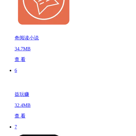
奇阅读小说
34.7MB
查 看
6
益玩赚
32.4MB
查 看
7