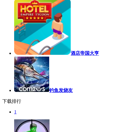
酒店帝国大亨
钓鱼发烧友
下载排行
1