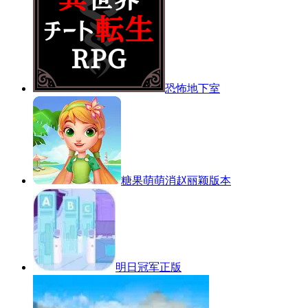
恐怖地下室
糖果萌萌消赵丽颖版本
明日冠军正版