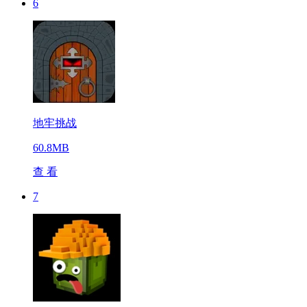
6
地牢挑战
60.8MB
查 看
7