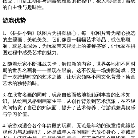
接受，而是主动参与到游戏难度的把控中，极大地增强了游戏
的自主性与趣味性。
游戏优势
1. 《拼拼小狗》以图片为拼图核心，每一张图片皆为精心挑选
的主题画，美轮美奂。它们像是一幅幅艺术珍品，或色彩斑
斓，或意境深远，为玩家带来视觉上的饕餮盛宴，让玩家在拼
图过程中感受艺术的魅力。
2. 随着玩家不断挑战关卡，解锁新的内容，世界各地和不同时
期的世界名画将一一呈现在眼前。这不仅是一场拼图游戏，更
是一次跨越时空的艺术之旅，让玩家领略不同文化背景下绘画
艺术的独特韵味。
3. 在欣赏名画的同时，玩家自然而然地接触到丰富的艺术知
识。从绘画风格到画家生平，从创作背景到艺术流派，在不经
意间拓宽了自己的知识面，提升了艺术修养，使游戏兼具娱乐
与学习价值。
4. 该游戏适合各个年龄段的玩家。无论是年幼的孩童借此锻炼
观察力与思维能力，还是成年人在闲暇时光放松身心，亦或是