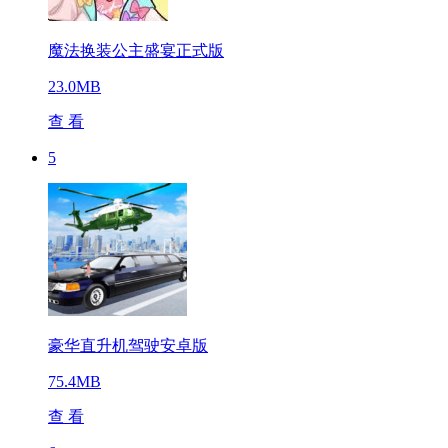
魔法换装公主盛宴正式版
23.0MB
查 看
5
豪华直升机驾驶安卓版
75.4MB
查 看