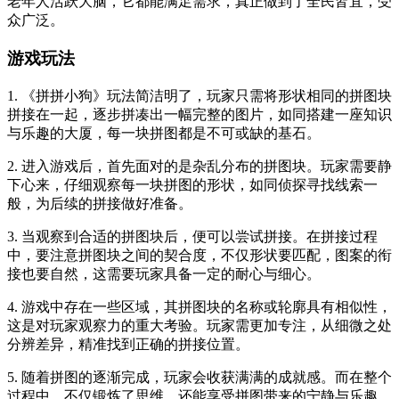
老年人活跃大脑，它都能满足需求，真正做到了全民皆宜，受
众广泛。
游戏玩法
1. 《拼拼小狗》玩法简洁明了，玩家只需将形状相同的拼图块
拼接在一起，逐步拼凑出一幅完整的图片，如同搭建一座知识
与乐趣的大厦，每一块拼图都是不可或缺的基石。
2. 进入游戏后，首先面对的是杂乱分布的拼图块。玩家需要静
下心来，仔细观察每一块拼图的形状，如同侦探寻找线索一
般，为后续的拼接做好准备。
3. 当观察到合适的拼图块后，便可以尝试拼接。在拼接过程
中，要注意拼图块之间的契合度，不仅形状要匹配，图案的衔
接也要自然，这需要玩家具备一定的耐心与细心。
4. 游戏中存在一些区域，其拼图块的名称或轮廓具有相似性，
这是对玩家观察力的重大考验。玩家需更加专注，从细微之处
分辨差异，精准找到正确的拼接位置。
5. 随着拼图的逐渐完成，玩家会收获满满的成就感。而在整个
过程中，不仅锻炼了思维，还能享受拼图带来的宁静与乐趣，