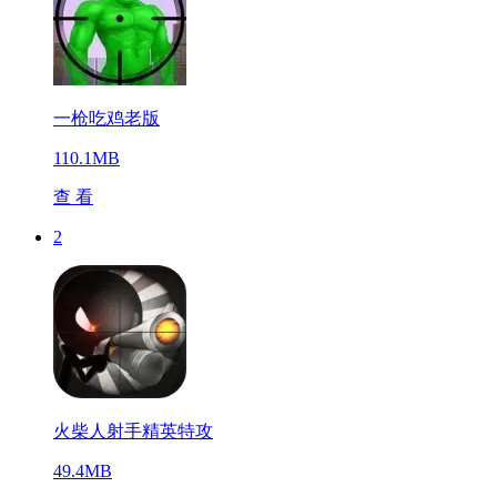
一枪吃鸡老版
110.1MB
查 看
2
火柴人射手精英特攻
49.4MB