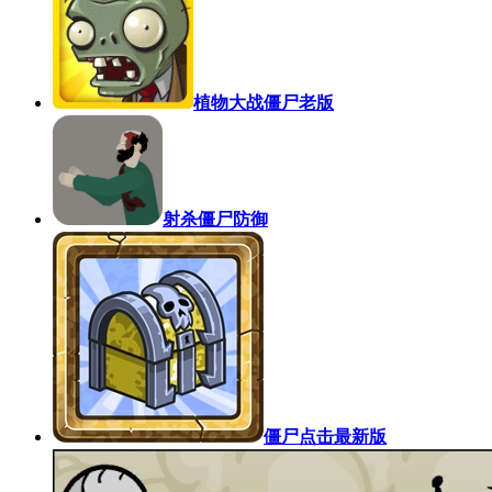
植物大战僵尸老版
射杀僵尸防御
僵尸点击最新版