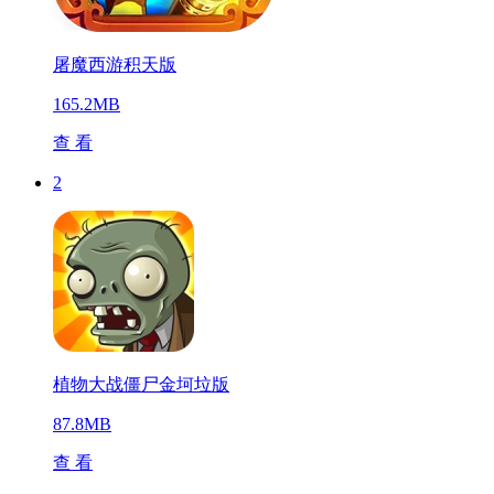
屠魔西游积天版
165.2MB
查 看
2
植物大战僵尸金坷垃版
87.8MB
查 看