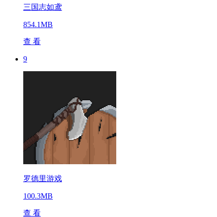
三国志如鸢
854.1MB
查 看
9
罗德里游戏
100.3MB
查 看