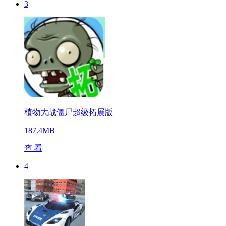
3
植物大战僵尸超级拓展版
187.4MB
查 看
4