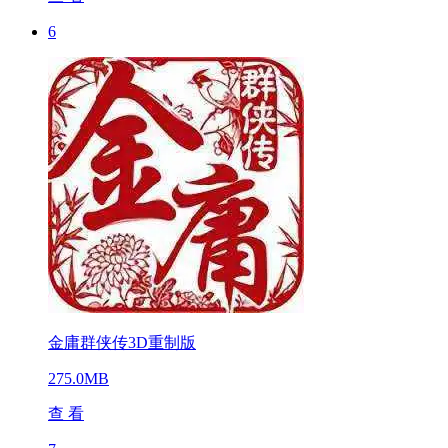
6
金庸群侠传3D重制版
275.0MB
查 看