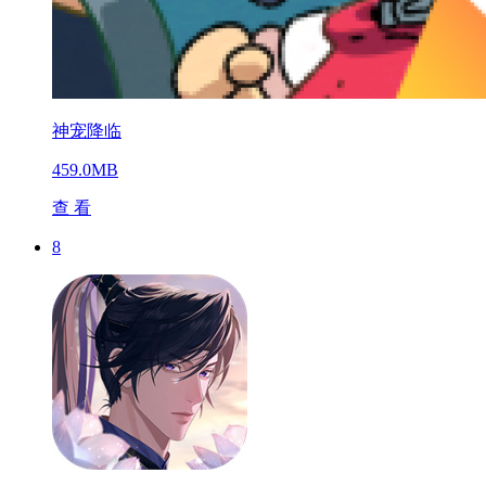
神宠降临
459.0MB
查 看
8