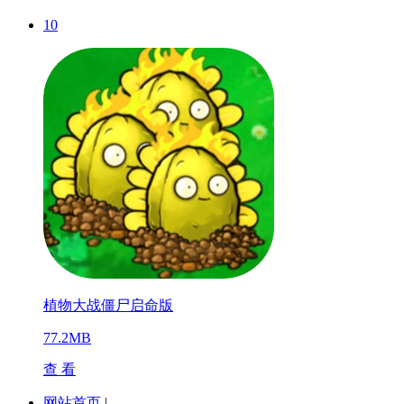
10
植物大战僵尸启命版
77.2MB
查 看
网站首页
|