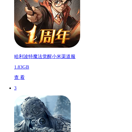
哈利波特魔法觉醒小米渠道服
1.83GB
查 看
3