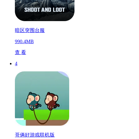
暗区突围台服
990.4MB
查 看
4
哥俩好游戏联机版