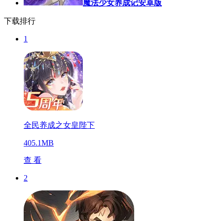
魔法少女养成记安卓版
下载排行
1
全民养成之女皇陛下
405.1MB
查 看
2