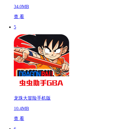
34.0MB
查 看
5
龙珠大冒险手机版
10.4MB
查 看
6