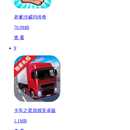
老爹沙威玛传奇
70.9MB
查 看
9
卡车之星游戏安卓版
1.1MB