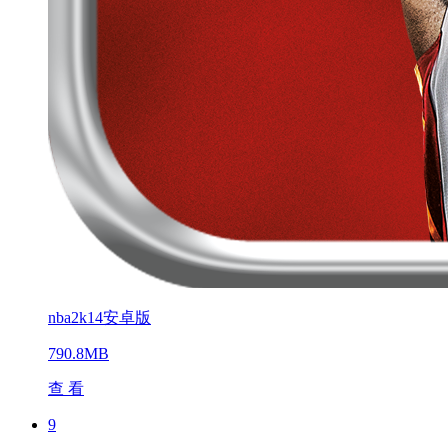
nba2k14安卓版
790.8MB
查 看
9