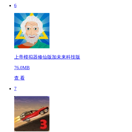
6
上帝模拟器修仙版加未来科技版
76.0MB
查 看
7