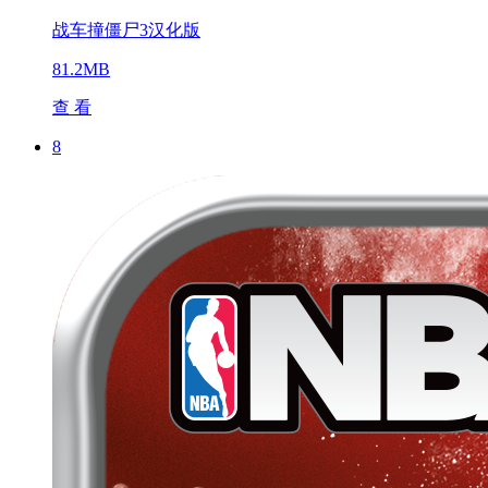
战车撞僵尸3汉化版
81.2MB
查 看
8