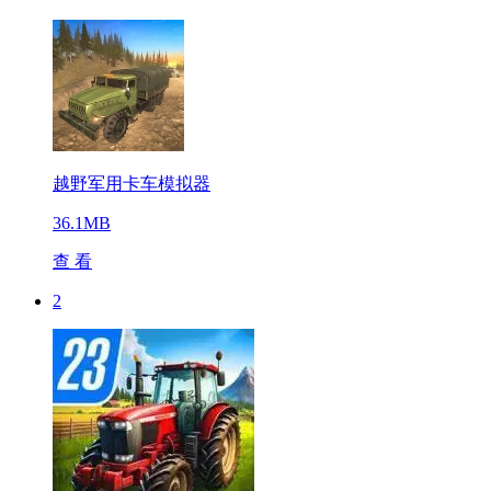
越野军用卡车模拟器
36.1MB
查 看
2