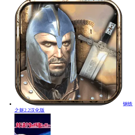
钢铁
之躯2.2汉化版