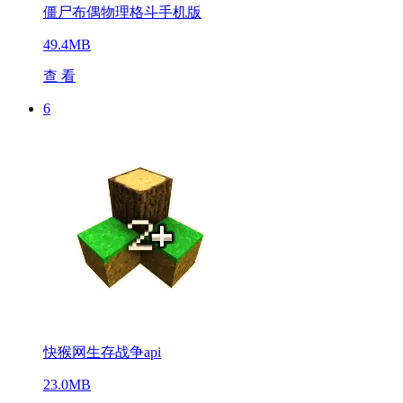
僵尸布偶物理格斗手机版
49.4MB
查 看
6
快猴网生存战争api
23.0MB