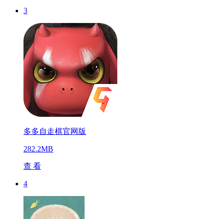
3
多多自走棋官网版
282.2MB
查 看
4