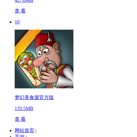
427.0MB
查 看
10
梦幻美食屋官方版
135.5MB
查 看
网站首页
|
手游
|