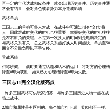
再一定的年代达成相应条件，就会出现历史事件。历史事件通
常会有结果，会对角色或者势力本身造成影响
武将单挑
三国志11的单挑可多人对战，在战斗中可通过指令“交代”换
人，因此群战时交代的时机也很重要，掌握好交代的时机往往
是左右胜负的关键。不过第一次换人的时间则是电脑决定的，
与武将关系有关，总之武将关系越好换人时间越快。单挑至50
回合不分胜负即以平手告终。
舌战系统
俗称吵架。舌战时要通过话题和话术的运用，将对方的心理槽
降至0即为获胜，如果己方心理槽降至0即为失败。
三国志11完全汉化版亮点
1.许多三国武将可供玩家招募，与许多三国历史人物一起在战
场上战斗。
2.城市和属性是有区别的。每个城市打下后，奖励都不一样。