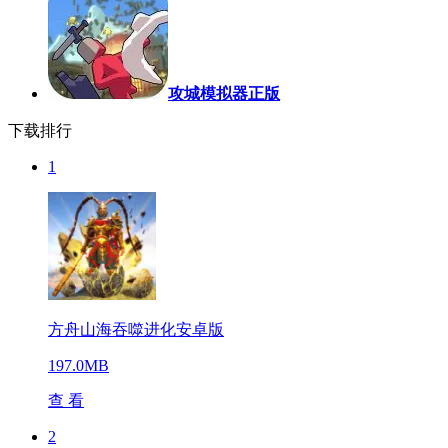
攻城模拟器正版
下载排行
1
方舟山海吞噬进化安卓版
197.0MB
查 看
2