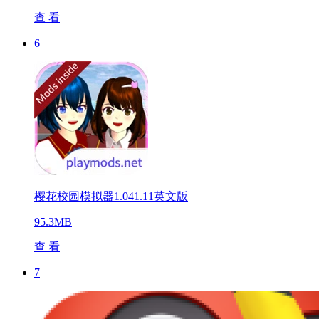
查 看
6
樱花校园模拟器1.041.11英文版
95.3MB
查 看
7