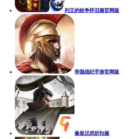
列王的纷争怀旧服官网版
帝国战纪手游官网版
秦皇汉武折扣服