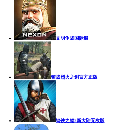
文明争战国际服
骑战烈火之剑官方正版
钢铁之躯2新大陆无敌版