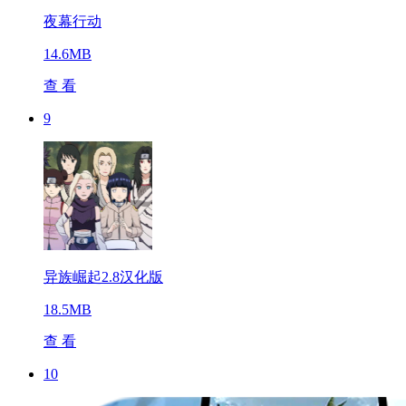
夜幕行动
14.6MB
查 看
9
异族崛起2.8汉化版
18.5MB
查 看
10