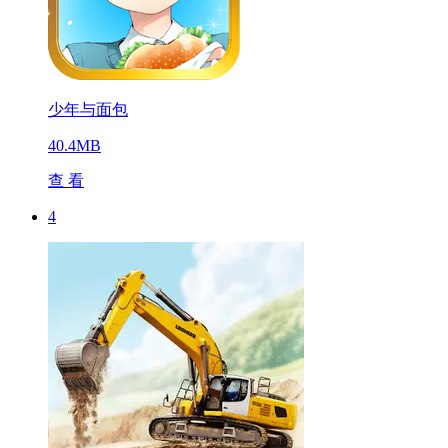
少年与面包
40.4MB
查 看
4