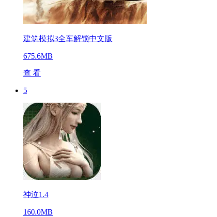
建筑模拟3全车解锁中文版
675.6MB
查 看
5
神泣1.4
160.0MB