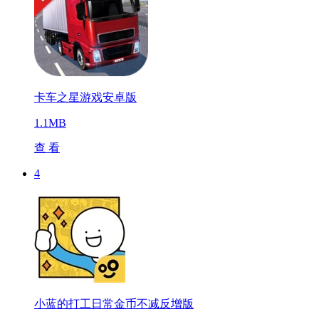
卡车之星游戏安卓版
1.1MB
查 看
4
小蓝的打工日常金币不减反增版