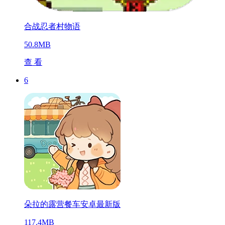
合战忍者村物语
50.8MB
查 看
6
朵拉的露营餐车安卓最新版
117.4MB