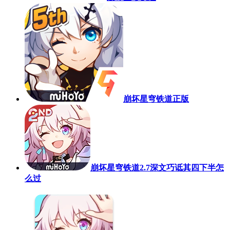
崩坏星穹铁道正版
崩坏星穹铁道2.7深文巧诋其四下半怎
么过