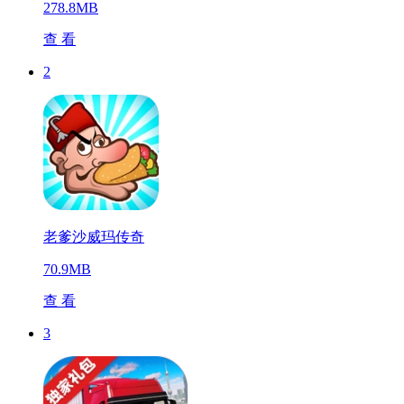
278.8MB
查 看
2
老爹沙威玛传奇
70.9MB
查 看
3