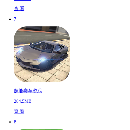
查 看
7
超能赛车游戏
284.5MB
查 看
8