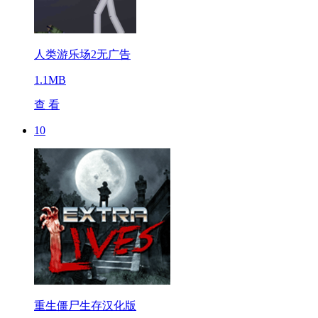
人类游乐场2无广告
1.1MB
查 看
10
重生僵尸生存汉化版