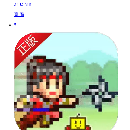
240.5MB
查 看
5