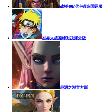
战锤40k混沌锻造国际服
忍界大战巅峰对决海外版
起源之潮官方版