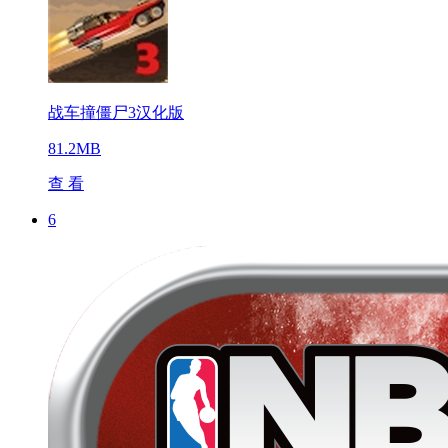
战车撞僵尸3汉化版
81.2MB
查 看
6