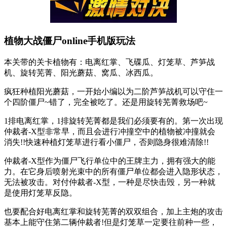
植物大战僵尸online手机版玩法
本关带的关卡植物有：电离红掌、飞碟瓜、灯笼草、芦笋战
机、旋转芜菁、阳光蘑菇、窝瓜、冰西瓜。
疯狂种植阳光蘑菇，一开始小编以为二阶芦笋战机可以守住一
个四阶僵尸~错了，完全被吃了。还是用旋转芜菁救场吧~
1排电离红掌，1排旋转芜菁都是我们必须要有的。第一次出现
仲裁者-X型非常早，而且会进行冲撞空中的植物被冲撞就会
消失!!快速种植灯笼草进行看小僵尸，否则隐身很难清除!!
仲裁者-X型作为僵尸飞行单位中的王牌主力，拥有强大的能
力。在它身后喷射光束中的所有僵尸单位都会进入隐形状态，
无法被攻击。对付仲裁者-X型，一种是尽快击毁，另一种就
是使用灯笼草反隐。
也要配合好电离红掌和旋转芜菁的双双组合，加上主炮的攻击
基本上能守住第二辆仲裁者!但是灯笼草一定要往前种一些，