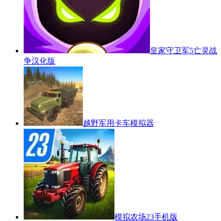
皇家守卫军5亡灵战
争汉化版
越野军用卡车模拟器
模拟农场23手机版