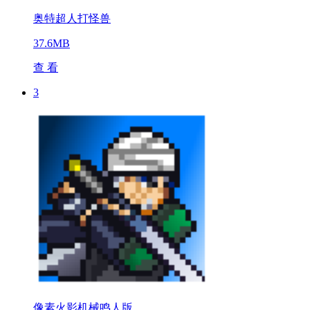
奥特超人打怪兽
37.6MB
查 看
3
像素火影机械鸣人版