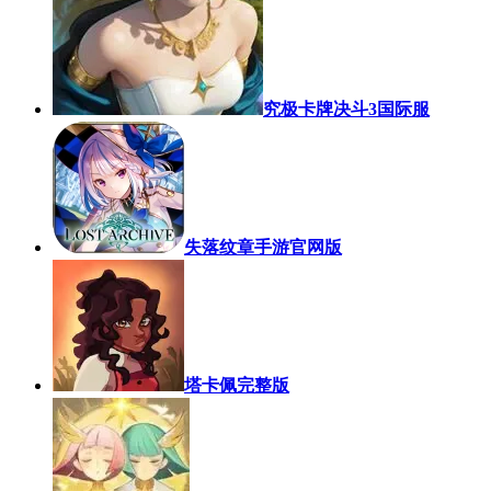
究极卡牌决斗3国际服
失落纹章手游官网版
塔卡佩完整版