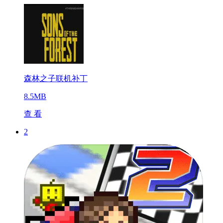
森林之子联机补丁
8.5MB
查 看
2