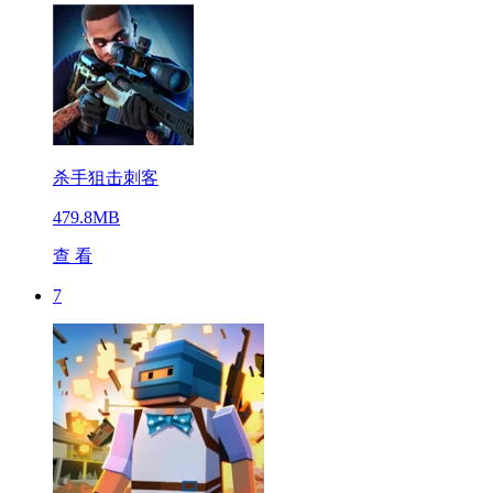
杀手狙击刺客
479.8MB
查 看
7