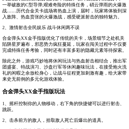
一举破敌的C型导弹;艰难奇险的特殊任务，硝云弹雨的火爆激
战……历代合金关卡战场将热血上演，届时，玩家将体验到深
入敌阵、热血贲张的火爆激战，感受硬派射击的独特魅力。
2、激情射击全民娱乐 战斗休闲两不误
合金弹头XX金手指版优化了传统的关卡，场景细节之处机关
陷阱星罗遍布，邪恶势力疯狂蔓延，玩家在闯关过程中不仅要
完成特殊任务考验，同时还有丰富多彩的隐藏元素等待探索。
除此之外，游戏巧妙地将休闲玩法与热血射击相结合，推出军
团盛宴、特战演习、沙盘行军等休闲趣味玩法，在接受炮火洗
礼的闲暇之余放松身心，让战斗征程更加刺激有趣，给大家带
来史无前例的多元化游戏体验。
合金弹头XX金手指版玩法
1、摇杆控制你的人物移动，右下角的快捷键可以进行射击、
跳跃。
2、击杀前方的敌人，拾取敌人死亡后爆出的道具。