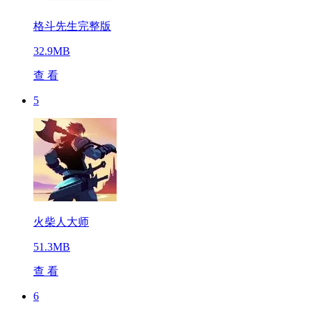
格斗先生完整版
32.9MB
查 看
5
火柴人大师
51.3MB
查 看
6