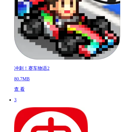
冲刺！赛车物语2
80.7MB
查 看
3