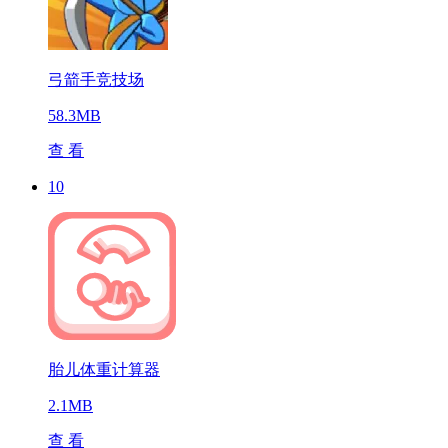
弓箭手竞技场
58.3MB
查 看
10
胎儿体重计算器
2.1MB
查 看