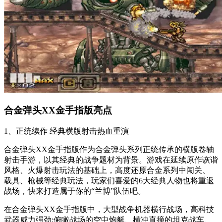
合金弹头XX金手指版亮点
1、正统续作 经典横版射击热血重演
合金弹头XX金手指版作为合金弹头系列正统传承的横版卷轴
射击手游，以其经典的战争题材为背景。游戏在延续原作诙谐
风格、火爆射击玩法的基础上，高度还原合金系列中闯关、
载具、枪械等经典玩法，玩家们喜爱的6大经典人物也将重返
战场，快来打造属于你的“兰博”队伍吧。
在合金弹头XX金手指版中，大型战争机器横行战场，高科技
武器威力强劲;俯瞰战场的空中炮艇、横冲直撞的坦克战车、