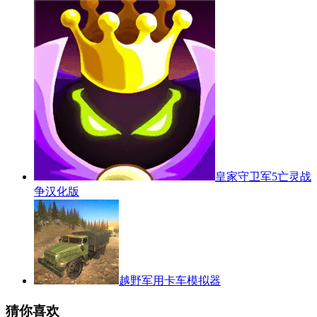
皇家守卫军5亡灵战
争汉化版
越野军用卡车模拟器
猜你喜欢