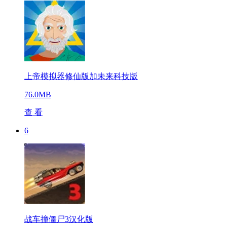
上帝模拟器修仙版加未来科技版
76.0MB
查 看
6
战车撞僵尸3汉化版