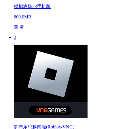
模拟农场23手机版
600.0MB
查 看
2
罗布乐思越南服(Roblox-VNG)