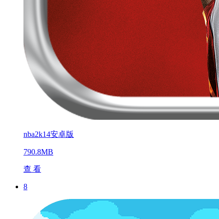
nba2k14安卓版
790.8MB
查 看
8