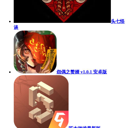
头七怪
谈
怨偶之赘婿 v1.0.1 安卓版