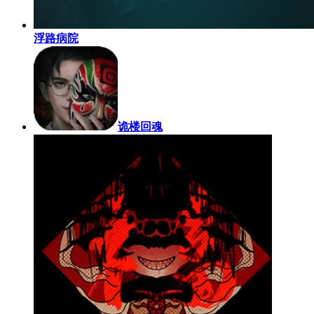
浮路病院
诡楼回魂