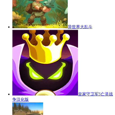
异世界大乱斗
皇家守卫军5亡灵战
争汉化版