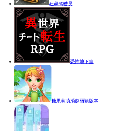
狂飙驾驶员
恐怖地下室
糖果萌萌消赵丽颖版本