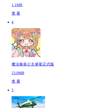
1.1MB
查 看
4
魔法换装公主盛宴正式版
23.0MB
查 看
5