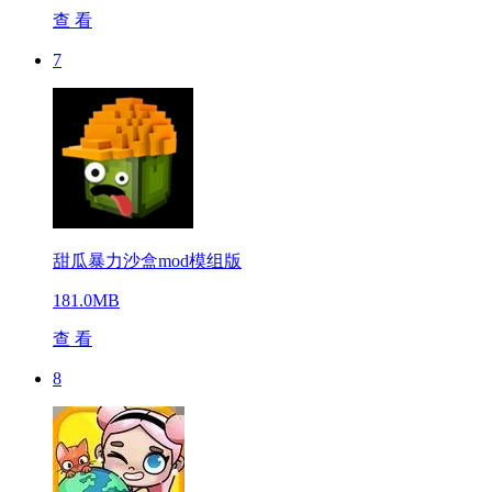
查 看
7
甜瓜暴力沙盒mod模组版
181.0MB
查 看
8