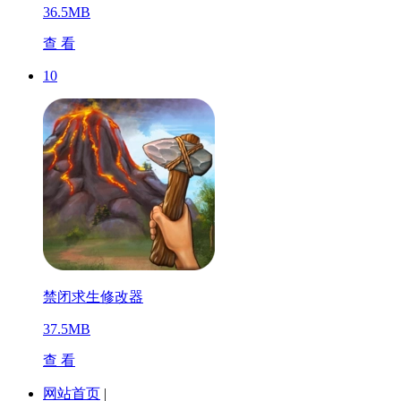
36.5MB
查 看
10
禁闭求生修改器
37.5MB
查 看
网站首页
|