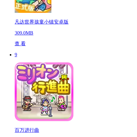
凡达世界孩童小镇安卓版
309.0MB
查 看
9
百万进行曲