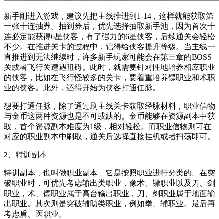
新手刚进入游戏，建议先把主线推进到1-14，这样就能获取第
一张十连抽券。抽到券后，优先选择抽取新手池，因为首次十
连必定能获得6星侠客，有了强力的6星侠客，后续通关会轻松
不少。在推进关卡的过程中，记得给侠客提升等级。当主线一
直推进到无法继续时，许多新手玩家可能会在第三章的BOSS
关或者飞行关遭遇阻碍。此时，就需要针对性地培养相应职业
的侠客，比如在飞行怪较多的关卡，要着重培养镖职业和术职
业的侠客。此外，还得开始为侠客打通任脉。
想要打通任脉，除了通过刷主线关卡获取经脉材料，职业信物
与金币这两种资源也是不可或缺的。金币能够在资源副本中获
取，首个资源副本难度为1级，相对轻松。而职业信物则可在
对应的职业副本中刷取，通关后选择直接挂机或者扫荡即可。
2、特训副本
特训副本，也叫做职业副本，它是按照职业进行分类的。在突
破职业时，可优先考虑输出类职业，像术、镖职业以及刀、剑
职业，术、镖职业属于高台输出职业，刀、剑职业属于地面输
出职业。其次则是突破辅助类职业，例如拳、辅职业。最后再
考虑盾、医职业。