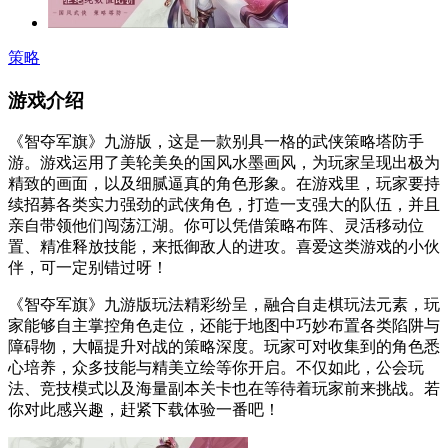
策略
游戏介绍
《智夺军旗》九游版，这是一款别具一格的武侠策略塔防手
游。游戏运用了美轮美奂的国风水墨画风，为玩家呈现出极为
精致的画面，以及细腻逼真的角色形象。在游戏里，玩家要持
续招募各类实力强劲的武侠角色，打造一支强大的队伍，并且
亲自带领他们闯荡江湖。你可以凭借策略布阵、灵活移动位
置、精准释放技能，来抵御敌人的进攻。喜爱这类游戏的小伙
伴，可一定别错过呀！
《智夺军旗》九游版玩法精彩纷呈，融合自走棋玩法元素，玩
家能够自主掌控角色走位，还能于地图中巧妙布置各类陷阱与
障碍物，大幅提升对战的策略深度。玩家可对收集到的角色悉
心培养，众多技能与精美立绘等你开启。不仅如此，公会玩
法、竞技模式以及海量副本关卡也在等待着玩家前来挑战。若
你对此感兴趣，赶紧下载体验一番吧！