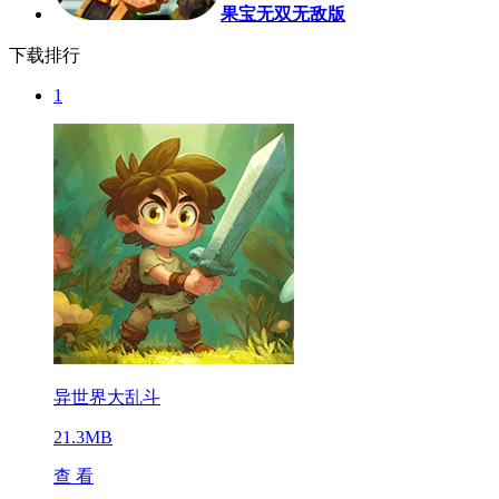
果宝无双无敌版
下载排行
1
异世界大乱斗
21.3MB
查 看