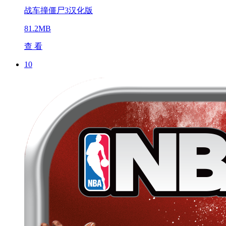
战车撞僵尸3汉化版
81.2MB
查 看
10