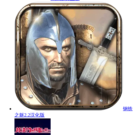
钢铁
之躯2.2汉化版