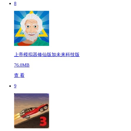
8
上帝模拟器修仙版加未来科技版
76.0MB
查 看
9