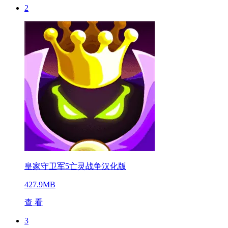
2
皇家守卫军5亡灵战争汉化版
427.9MB
查 看
3