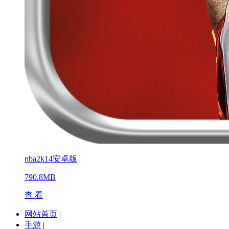
nba2k14安卓版
790.8MB
查 看
网站首页
|
手游
|