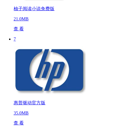
柚子阅读小说免费版
21.0MB
查 看
7
惠普驱动官方版
35.0MB
查 看