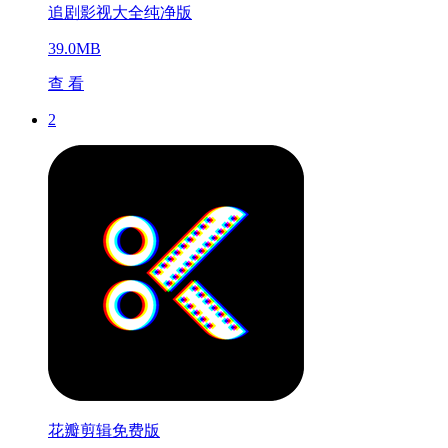
追剧影视大全纯净版
39.0MB
查 看
2
花瓣剪辑免费版