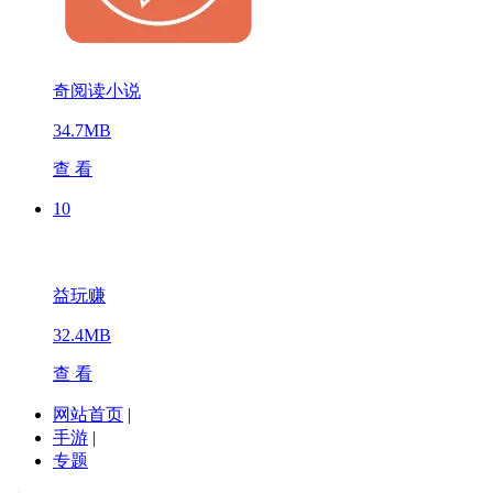
奇阅读小说
34.7MB
查 看
10
益玩赚
32.4MB
查 看
网站首页
|
手游
|
专题