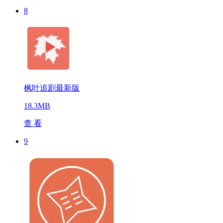
8
枫叶追剧最新版
18.3MB
查 看
9