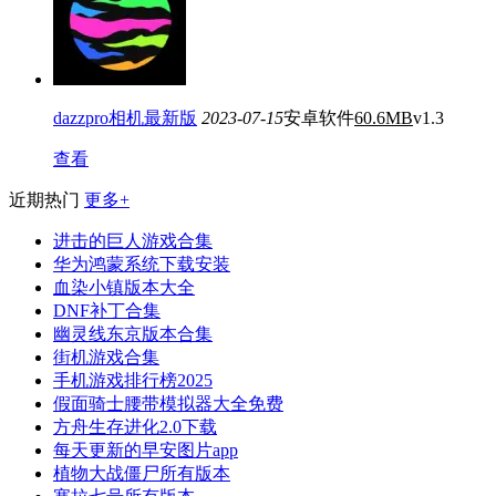
dazzpro相机最新版
2023-07-15
安卓软件
60.6MB
v1.3
查看
近期热门
更多+
进击的巨人游戏合集
华为鸿蒙系统下载安装
血染小镇版本大全
DNF补丁合集
幽灵线东京版本合集
街机游戏合集
手机游戏排行榜2025
假面骑士腰带模拟器大全免费
方舟生存进化2.0下载
每天更新的早安图片app
植物大战僵尸所有版本