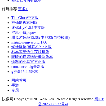
塞拉七号所有版本
好玩推荐
更多+
The Ghost中文版
神仙影视官网版
迷你dayz1.6.1中文版
混乱小镇popuv
甜瓜游乐场15.3版本7723(自带模组)
migatowemyworld 1.66
蜘蛛怪物(可联机)中文版
标本零恐怖生存联机版
暖暖的换装物语最新版本
愤怒的小鸟官方正版
com.tencent.ig最新版
g沙盒15.4.5版本
网站首页
|
手游
|
专题
快猴网 Copyright ©2015-2023 ok126.net All rights reserved
闽ICP
备2025086577号-4