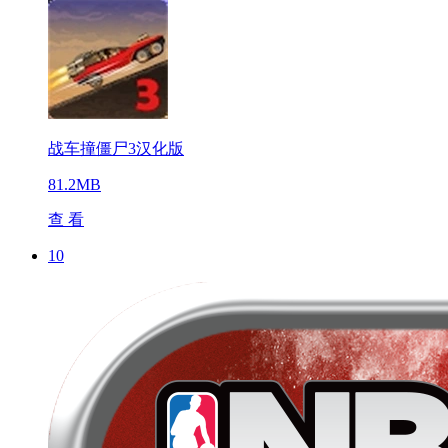
战车撞僵尸3汉化版
81.2MB
查 看
10