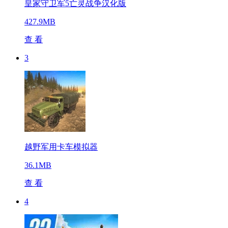
皇家守卫军5亡灵战争汉化版
427.9MB
查 看
3
越野军用卡车模拟器
36.1MB
查 看
4