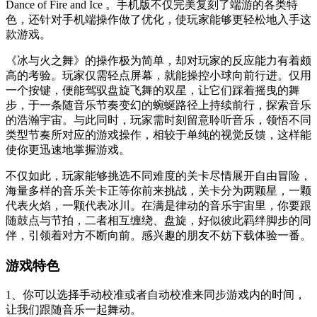
Dance of Fire and Ice 。手机版不仅完美复刻了端游的各类特
色，还针对手机端操作做了优化，使玩家能够更轻松地入手这
款游戏。
《冰与火之舞》的操作极为简单，却对玩家的反应能力有着颇
高的考验。玩家仅需轻点屏幕，就能操控小球向前行进。仅用
一个按键，便能驾驭盘旋飞舞的双星，让它们踩着摇曳的舞
步，于一条随音乐节奏变幻的蜿蜒路径上持续前行，探索音乐
的浩瀚宇宙。与此同时，玩家需时刻留意聆听音乐，领悟不同
类型节奏所对应的游戏操作，相较于单纯的视觉反馈，这样能
使你更迅速地掌握游戏。
不仅如此，玩家能够挑选不同难度的关卡尽情展开自由冒险，
海量多样的音乐关卡正等你前来挑战，关卡分为两颗星，一颗
代表火焰，一颗代表冰川。在满是律动的音乐宇宙里，你要跟
随鼓点与节拍，二者相互缠绕、盘旋，好似彼此羁绊脚步的同
伴，引领着对方不断向前。感兴趣的朋友不妨下载体验一番。
游戏特色
1、你可以选择手动校准或者自动校准来同步游戏内的时间，
让我们跟随音乐一起舞动。