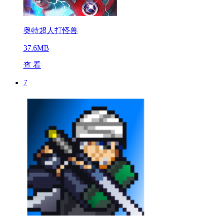
奥特超人打怪兽
37.6MB
查 看
7