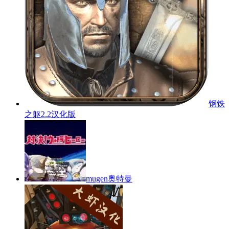
钢铁
之躯2.2汉化版
mugen奥特曼