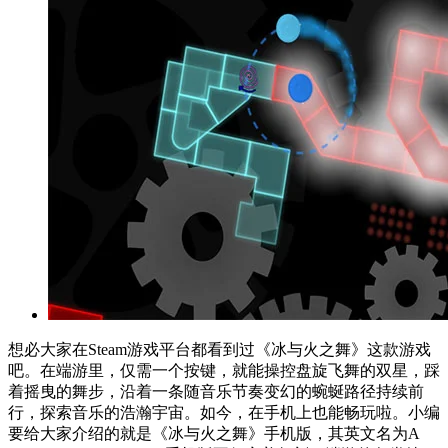
想必大家在Steam游戏平台都看到过《冰与火之舞》这款游戏
吧。在端游里，仅需一个按键，就能操控盘旋飞舞的双星，踩
着摇曳的舞步，沿着一条随音乐节奏变幻的蜿蜒路径持续前
行，探索音乐的浩瀚宇宙。如今，在手机上也能畅玩啦。小编
要给大家介绍的就是《冰与火之舞》手机版，其英文名为A