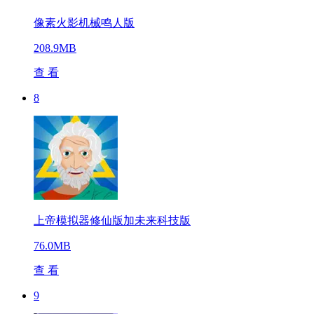
像素火影机械鸣人版
208.9MB
查 看
8
上帝模拟器修仙版加未来科技版
76.0MB
查 看
9