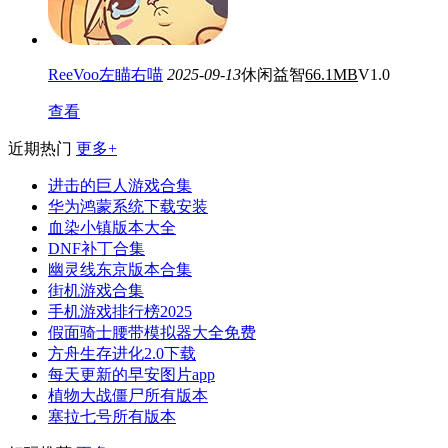
ReeVoo左瞄右喵
2025-09-13
休闲益智
66.1MB
V1.0
查看
近期热门
更多+
进击的巨人游戏合集
华为鸿蒙系统下载安装
血染小镇版本大全
DNF补丁合集
幽灵线东京版本合集
街机游戏合集
手机游戏排行榜2025
假面骑士腰带模拟器大全免费
方舟生存进化2.0下载
每天更新的早安图片app
植物大战僵尸所有版本
塞拉七号所有版本