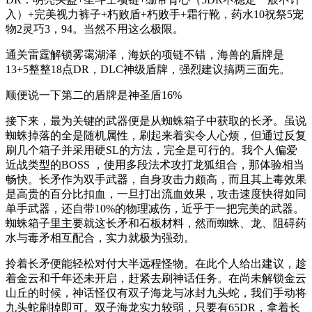
入）+完美视力裤子+朽败盾+朽败手+霜行靴，药水10祝祭5宠
物2灵巧3，94。当然不用这么极限。
通关雷霆解锁雾霭湖泽，海妖的项链不错，海兽的盾牌是
13+5整整18点DR，DLC神级盾牌，强烈建议搞两三面先。
顺便说一下第二的盾牌是神圣盾16%
接下来，最为关键的武器便是从蜘蛛箱子中获取的长矛。虽说
蜘蛛掉落的全是随机属性，刷起来着实令人心烦，但通过反复
刷几个箱子并采用硬SL的方法，完全是可行的。我个人偏爱
近战类型的BOSS ，使用多段法术攻打龙狐组合，那体验相当
畅快。长矛作为双手武器，自身攻击力颇高，而且其上毒效果
是高贵的百分比扣血，一旦打出流血效果，攻击速度快得如同
单手武器，还自带10%的物理减伤，近乎于一把完美的武器。
蜘蛛箱子里主要就这长矛和石板材料，然而蜘蛛、龙、阻碍药
水与毒矛相互配合，实力就极为强劲。
拎着长矛便能轻松对付大半远程怪物。在此个人给出建议，趁
着金云和千年还未开启，赶紧去刷神话任务。在尚未解锁金云
山丘的时候，神话怪仅有双子海龙与冰封九头蛇，我们手动将
九头蛇刷掉即可。双子海龙实力较弱，只要有65DR，拿着长