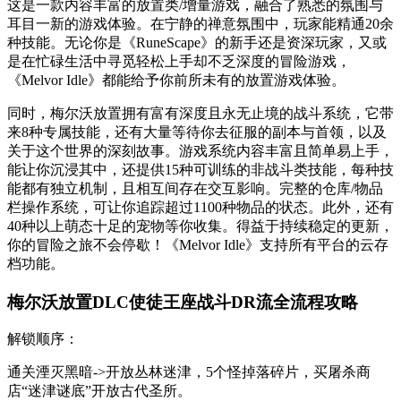
这是一款内容丰富的放置类/增量游戏，融合了熟悉的氛围与
耳目一新的游戏体验。在宁静的禅意氛围中，玩家能精通20余
种技能。无论你是《RuneScape》的新手还是资深玩家，又或
是在忙碌生活中寻觅轻松上手却不乏深度的冒险游戏，
《Melvor Idle》都能给予你前所未有的放置游戏体验。
同时，梅尔沃放置拥有富有深度且永无止境的战斗系统，它带
来8种专属技能，还有大量等待你去征服的副本与首领，以及
关于这个世界的深刻故事。游戏系统内容丰富且简单易上手，
能让你沉浸其中，还提供15种可训练的非战斗类技能，每种技
能都有独立机制，且相互间存在交互影响。完整的仓库/物品
栏操作系统，可让你追踪超过1100种物品的状态。此外，还有
40种以上萌态十足的宠物等你收集。得益于持续稳定的更新，
你的冒险之旅不会停歇！《Melvor Idle》支持所有平台的云存
档功能。
梅尔沃放置DLC使徒王座战斗DR流全流程攻略
解锁顺序：
通关湮灭黑暗->开放丛林迷津，5个怪掉落碎片，买屠杀商
店“迷津谜底”开放古代圣所。