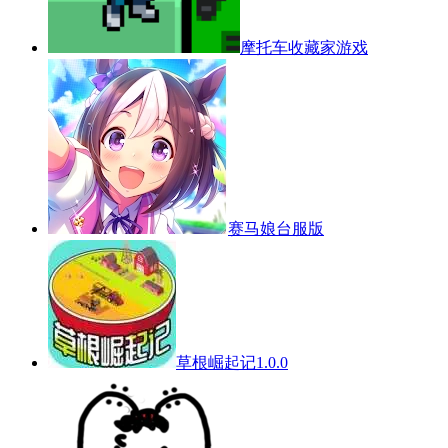
摩托车收藏家游戏
赛马娘台服版
草根崛起记1.0.0