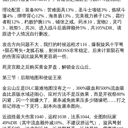
理论配置：装备80%：苦难面具13%，圣斗士项链3%，炼狱斗
篷4%，绑带背心12%，海兽盾13%，完美视力裤子12%，霜行
者鞋12%，朽败护腕11%，铺张之戒。药水10，宠物2，灵巧
3，祝祭5，共20。进入战斗后盾牌额外5%，共105%DR。请
跟进个人情况自行删改。
攻击方向问题不大，我打的时候远程才116，爆裂旋风十字弩
+陨石弩矢+龙狐石板，射掉BOSS非常稳定。后来计算陨石弩
的伤害应该比旋风弩更容易一些。
死灵宫殿之后购买黄金罗盘，解锁金云山丘。
第三节：后期地图和使徒王座
金云山丘是DLC最难地图没有之一，300%吸血和500%流血吸
血比原版水域还闹心。应对方法不是压效果，而是开祝祭80%
闪避，闪一个就赚大了。屠杀减免效果压多少随缘吧……打之
前记得改一下灵巧，副本向改屠杀图向。
近战怪最大伤害1040，远程1638，法系1044。全图削玩家
49%DR（其中流血额外减10%。不建议拼运气）。旋风弩射