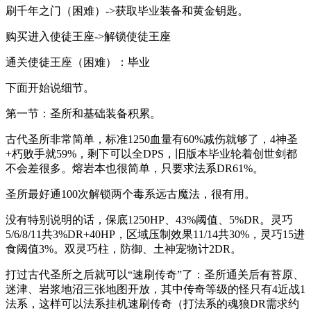
刷千年之门（困难）->获取毕业装备和黄金钥匙。
购买进入使徒王座->解锁使徒王座
通关使徒王座（困难）：毕业
下面开始说细节。
第一节：圣所和基础装备积累。
古代圣所非常简单，标准1250血量有60%减伤就够了，4神圣
+朽败手就59%，剩下可以全DPS，旧版本毕业轮着创世剑都
不会差很多。熔岩本也很简单，只要求法系DR61%。
圣所最好通100次解锁两个毒系远古魔法，很有用。
没有特别说明的话，保底1250HP、43%阈值、5%DR。灵巧
5/6/8/11共3%DR+40HP，区域压制效果11/14共30%，灵巧15进
食阈值3%。双灵巧柱，防御、土神宠物计2DR。
打过古代圣所之后就可以“速刷传奇”了：圣所通关后有苔原、
迷津、岩浆地沼三张地图开放，其中传奇等级的怪只有4近战1
法系，这样可以法系挂机速刷传奇（打法系的魂狼DR需求约