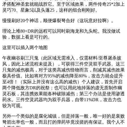
矛搭配神圣套就能战胜它。至于区域效果，两件传奇25*2加上
灵巧70、星象5以及头蓬25，这样的组合刚刚好。
慢慢刷好20个神话，顺便爆裂弩合好（这玩意好拉啊）。
理论上堆80+DR的远程可以同时刷海龙和九头蛇。我没做试
验，数据上看是可行的。
这里可以插入两个地图
午夜幽谷刷三只鬼（此区域无需准入，仅需材料/至尊屠杀披
风，因此上述流程未提及），可获得三件空灵双手武器。这三
只鬼的减伤极高，对于这类高减伤怪物而言，削减其减伤效果
极具价值。比如将对方95%的减伤降至80%，攻击力就会提升
至4倍！（实际上并没有这么高的减伤）个人建议，首先开启
两个降低敌方DR的祝祭；也可以用此地掉落的虚无质制作幽
灵石板，其连携效果能各种破除减伤；第三个办法是使用渗透
药水。三件空灵武器均为双手兵器，自带11%DR，攻击力也
较为可观。
另外一个类似的是腐化城镇，但是掉落一般，唯一好的是衰败
弩箭出率也一般，而且打的弹药毕竟没搓的有保证。我个人不