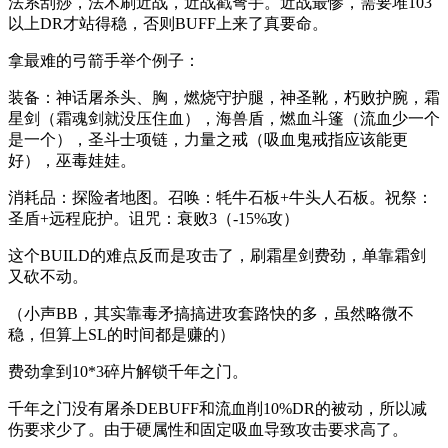
法系刮痧，法术刷近战，近战戳弩手。近战最惨，需要堆103
以上DR才站得稳，否则BUFF上来了真要命。
拿最难的弓箭手举个例子：
装备：神话屠杀头、胸，燃烧守护腿，神圣靴，朽败护腕，霜
星剑（霜魂剑就没压住血），海兽盾，燃血斗篷（流血少一个
是一个），圣斗士项链，力量之戒（吸血鬼戒指应该能更
好），巫毒娃娃。
消耗品：探险者地图。召唤：牦牛石板+牛头人石板。祝祭：
圣盾+远程庇护。诅咒：衰败3（-15%攻）
这个BUILD的难点反而是攻击了，刷霜星剑费劲，单靠霜剑
又砍不动。
（小声BB，其实靠毒矛搞搞进攻套路快的多，虽然略微不
稳，但算上SL的时间都是赚的）
费劲拿到10*3碎片解锁千年之门。
千年之门没有屠杀DEBUFF和流血削10%DR的被动，所以减
伤要求少了。由于硬属性和固定吸血导致攻击要求高了。