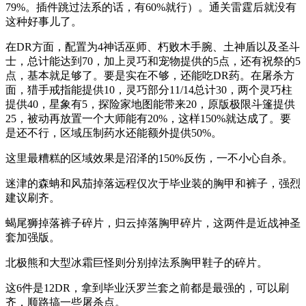
79%。插件跳过法系的话，有60%就行）。通关雷霆后就没有
这种好事儿了。
在DR方面，配置为4神话巫师、朽败木手腕、土神盾以及圣斗
士，总计能达到70，加上灵巧和宠物提供的5点，还有祝祭的5
点，基本就足够了。要是实在不够，还能吃DR药。在屠杀方
面，猎手戒指能提供10，灵巧部分11/14总计30，两个灵巧柱
提供40，星象有5，探险家地图能带来20，原版极限斗篷提供
25，被动再放置一个大师能有20%，这样150%就达成了。要
是还不行，区域压制药水还能额外提供50%。
这里最糟糕的区域效果是沼泽的150%反伤，一不小心自杀。
迷津的森蚺和风茄掉落远程仅次于毕业装的胸甲和裤子，强烈
建议刷齐。
蝎尾狮掉落裤子碎片，归云掉落胸甲碎片，这两件是近战神圣
套加强版。
北极熊和大型冰霜巨怪则分别掉法系胸甲鞋子的碎片。
这6件是12DR，拿到毕业沃罗兰套之前都是最强的，可以刷
齐，顺路搞一些屠杀点。