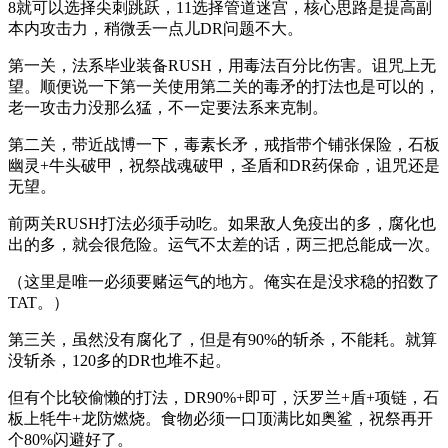
8就可以选择尖刺跳跃，11选择管道迷宫，核心思路是提高副
本内攻击力，稍微丢一点儿DR问题不大。
第一关，法系毕业装备RUSH，用毒法百分比伤害。诅咒上无
望。顺便说一下第一关使用第二关的毒矛的打法也是可以的，
老一攻击力没那么猛，不一定要法系来克制。
第二关，带近战博一下，毒素长矛，戒指带个铺张保险，石板
幽灵+牛头破甲，祝祭战魂破甲，圣盾和DR药保命，诅咒还是
无望。
前两关RUSH打法必须手动吃。如果敌人免疫出的多，腐化也
出的多，就会很危险。运气不太差的话，两三把总能成一次。
（这里是唯一必须要赌运气的地方。俺实在是没求稳的招数了
TAT。）
第三关，虽然没有腐化了，但是有90%的斩杀，不能耗。就算
没斩杀，120多的DR也堆不起。
但有个比较偷懒的打法，DR90%+即可，沃罗兰+盾+项链，石
板上牦牛+龙防燃烧。食物必须一口顶满比如奥鲨，祝祭再开
个80%闪避好了。