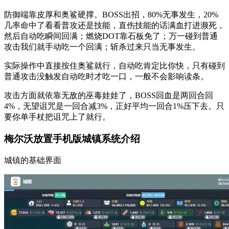
防御端靠皮厚和奥鲨硬撑。BOSS出招，80%无事发生，20%
几率命中了看看普攻还是技能，直伤技能的话满血打进濒死，
然后自动吃瞬间回满；燃烧DOT靠石板免了；万一碰到普通
攻击我们就手动吃一个回满；斩杀过来只当无事发生。
实际操作中直接按住奥鲨就行，自动吃肯定比你快，只有碰到
普通攻击没触发自动吃时才吃一口，一般不会影响读条。
攻击方面就依靠无敌的巫毒娃娃了，BOSS回血是两回合回
4%，无望诅咒是一回合减3%，正好平均一回合1%压下去。只
要你单手杖把诅咒上了就行。
梅尔沃放置手机版城镇系统介绍
城镇的基础界面