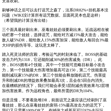
太喜欢刷。
刷够神话之后可以去打诅咒之森了，法系DR82%+挂机基本没
问题（WIKI没计算所有诅咒数据。后面死灵本也是这样）
（希望我的计算没有出错）
三个面具最好刷出来。巫毒娃娃必须要刷出来。近战远程在被
动栏赛一个娃娃，选择诅咒，能给对方减15%最大攻击，能给
敌人破5%DR，能给敌人15%伤害加深，能给敌人每回合3%最
大HP的损伤等等。这玩意太棒了。
踏入死灵法师的宫殿，考验运气的时刻来临了。BOSS的基础
攻击力约为1318，它还能削减36%的伤害减免（DR）。此
外，BOSS拥有4个技能，其中一个技能可忽略目标最小攻击
力，第一个技能最大伤害增加最高可达150，第二个技能最高
能削减玩家15%的DR，第三个技能会释放随机诅咒。伤害提
升和削减DR的增益效果叠加最高3次，且会在5回合内消失。
在最糟糕的情况下，我们可能会承受3层削减伤害效果与2层增
加伤害效果。作为远程角色，最终所需的DR为104%。
但是且慢，不要着急堆DR，前面诅咒之森应该已经刷到了巫
毒娃娃，那么在巫毒娃娃的衰弱-15%最高攻击力的诅咒下，
我们又只需要100%DR了，有铺张之戒甚至可以97%去玩玩。