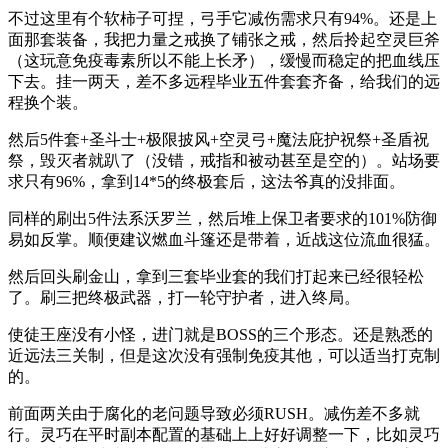
不过这里有个软柿子可捏，弓手它减伤需求只有94%。还是上
面那套装备，我把力量之戒换了铺张之戒，然后拎起空灵巨斧
（这玩意免疫毒素所以不能上长矛），缓慢而稳定的把血线压
下去。挂一两天，差不多远程毕业五件套套齐备，给我们的远
程换个装。
然后5件套+圣斗士+极限披风+空灵弓+魔法庇护祝祭+圣盾祝
祭，毁灭者就趴了（没错，戒指和被动甚至是空的）。站场要
求只有96%，拿到14*5的终极套后，这法爷真的没排面。
同样的刷出5件法系沃罗兰，然后堆上保卫者要求的101%防御
易如反掌。顺便建议燃血斗篷还是带着，近战这位流血很猛。
然后回头刷金山，拿到三套毕业套的我们打起来已经很轻松
了。刷三把终极武器，打一轮守护者，进入终局。
使徒王座没有小怪，进门就是BOSS的三个形态。还是熟悉的
近远法三关制，但是这次没有强制免疫其他，可以适当打克制
的。
前面两关由于腐化的老问题导致必须RUSH。减伤差不多就
行。灵巧在平时副本配置的基础上上好好调整一下，比如灵巧