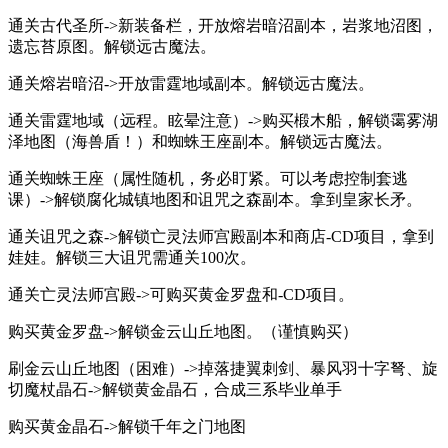
通关古代圣所->新装备栏，开放熔岩暗沼副本，岩浆地沼图，
遗忘苔原图。解锁远古魔法。
通关熔岩暗沼->开放雷霆地域副本。解锁远古魔法。
通关雷霆地域（远程。眩晕注意）->购买椴木船，解锁霭雾湖
泽地图（海兽盾！）和蜘蛛王座副本。解锁远古魔法。
通关蜘蛛王座（属性随机，务必盯紧。可以考虑控制套逃
课）->解锁腐化城镇地图和诅咒之森副本。拿到皇家长矛。
通关诅咒之森->解锁亡灵法师宫殿副本和商店-CD项目，拿到
娃娃。解锁三大诅咒需通关100次。
通关亡灵法师宫殿->可购买黄金罗盘和-CD项目。
购买黄金罗盘->解锁金云山丘地图。（谨慎购买）
刷金云山丘地图（困难）->掉落捷翼刺剑、暴风羽十字弩、旋
切魔杖晶石->解锁黄金晶石，合成三系毕业单手
购买黄金晶石->解锁千年之门地图