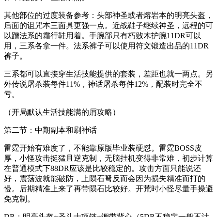
其他部位的过度装备参考：头部神圣或者熔岩本的明亮头盔，
后面的诅咒本三面具更强一点。近战鞋子继续神圣，远程的可
以蹭法系的霜行鞋用着。手腕部只有朽败木护腕11DR可以
用，三系各拿一件。法系裤子可以使用符文锻造出品的11DR
裤子。
三系都可以直接穿生活技能提供的套装，差距也就一两点。另
外传说屠杀装每件11%，神话屠杀每件12%，配装时完全不
亏。
（开局默认生活技能满的屑攻略）
第二节：中期副本和刷神话
雷霆开始有难度了，不能靠原版毕业装硬怼。雷霆BOSS皮
厚，小怪攻击挺猛且逆克制，无脑挂机变得非常难，初步计算
在普通模式下88DR应该是比较稳定的。攻击方面只能说还
好，震荡波就能破防，上陨石弩反而会因为损失精准而打的
慢。后期精准上来了再带陨石比较好。开荒时小怪尽量手操避
免克制。
DR：明亮头盔+圣斗士项链+绷带背心（5DR不稳定一般不计