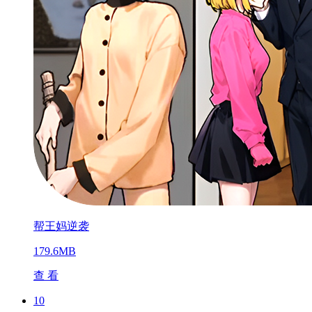
帮王妈逆袭
179.6MB
查 看
10