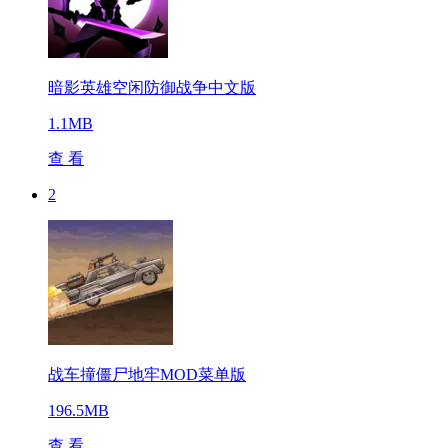
暗影英雄空闲防御战争中文版
1.1MB
查 看
2
战车撞僵尸地牢MOD菜单版
196.5MB
查 看