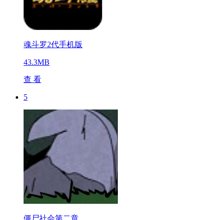
魂斗罗2代手机版
43.3MB
查 看
5
僵尸社会第二章