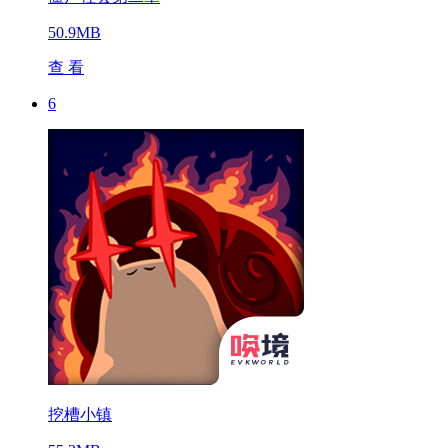
50.9MB
查 看
6
挖槽小镇