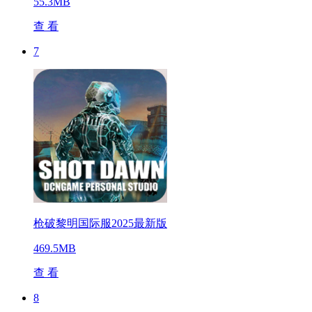
55.3MB
查 看
7
枪破黎明国际服2025最新版
469.5MB
查 看
8