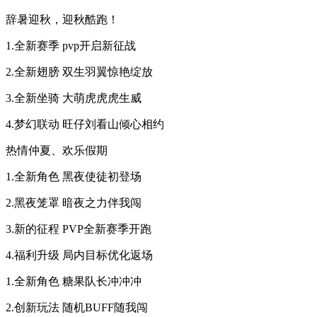
辞暑迎秋，迎秋酷跑！
1.全新赛季 pvp开启新征战
2.全新翅膀 双生羽翼惊艳绽放
3.全新坐骑 大萌虎虎虎生威
4.梦幻联动 旺仔刘看山倾心相约
热情仲夏、欢乐假期
1.全新角色 黑夜使徒初登场
2.黑夜笼罩 暗夜之力伴我闯
3.新的征程 PVP全新赛季开跑
4.福利升级 局内目标优化返场
1.全新角色 糖果队长冲冲冲
2.创新玩法 随机BUFF随我闯