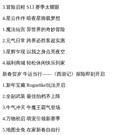
3.冒险启程 S13 赛季太耀眼
4.星云作伴 暗夜星骑载梦想
1.魔法仙宫 异世界的奇妙冒险
2.元气日常 跨界必胜客超实惠
3.星辉乍现 以我之身点亮夜空
4.福利商城 轻松休闲快乐到家
新春贺岁 牛运当行——《西游记》探险即刻开启
1.新年宝藏 Roguelike玩法开启
2.全副武装 最佳拍档齐上阵
3.牛气冲天 牛魔王霸气登场
4.万物初启 萌宠引领新赛季
5.地图全免 在家新春自由行