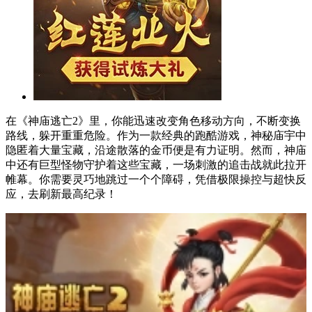
在《神庙逃亡2》里，你能迅速改变角色移动方向，不断变换
路线，躲开重重危险。作为一款经典的跑酷游戏，神秘庙宇中
隐匿着大量宝藏，沿途散落的金币便是有力证明。然而，神庙
中还有巨型怪物守护着这些宝藏，一场刺激的追击战就此拉开
帷幕。你需要灵巧地跳过一个个障碍，凭借极限操控与超快反
应，去刷新最高纪录！