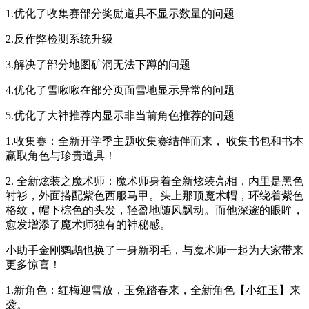
1.优化了收集赛部分奖励道具不显示数量的问题
2.反作弊检测系统升级
3.解决了部分地图矿洞无法下蹲的问题
4.优化了雪啾啾在部分页面雪地显示异常的问题
5.优化了大神推荐内显示非当前角色推荐的问题
1.收集赛：全新开学季主题收集赛结伴而来， 收集书包和书本
赢取角色与珍贵道具！
2. 全新炫装之魔术师：魔术师身着全新炫装亮相，内里是黑色
衬衫，外面搭配紫色西服马甲。头上那顶魔术帽，环绕着紫色
格纹，帽下棕色的头发，轻盈地随风飘动。而他深邃的眼眸，
愈发增添了魔术师独有的神秘感。
小助手金刚鹦鹉也换了一身新羽毛，与魔术师一起为大家带来
更多惊喜！
1.新角色：红梅迎雪放，玉兔踏春来，全新角色【小红玉】来
袭。