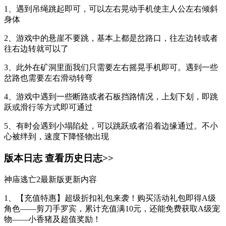
1、遇到吊绳跳起即可，可以左右晃动手机使主人公左右倾斜
身体
2、游戏中的悬崖不要跳，基本上都是岔路口，往左边转或者
往右边转就可以了
3、此外在矿洞里面我们只需要左右摇晃手机即可。遇到一些
岔路也需要左右滑动转弯
4、游戏中遇到一些断路或者石板挡路情况，上划下划，即跳
跃或滑行等方式即可通过
5、有时会遇到小塌陷处，可以跳跃或者沿着边缘通过。不小
心被绊到，速度下降怪物出现
版本日志
查看历史日志>>
神庙逃亡2最新版更新内容
1、【充值特惠】超级折扣礼包来袭！购买活动礼包即得A级
角色——剪刀手罗宾，累计充值满10元，还能免费获取A级宠
物——小香猪及超值奖励！