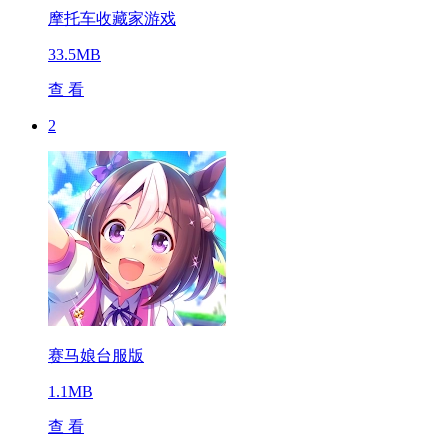
摩托车收藏家游戏
33.5MB
查 看
2
赛马娘台服版
1.1MB
查 看