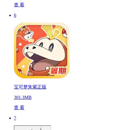
查 看
6
宝可梦朱紫正版
301.3MB
查 看
7