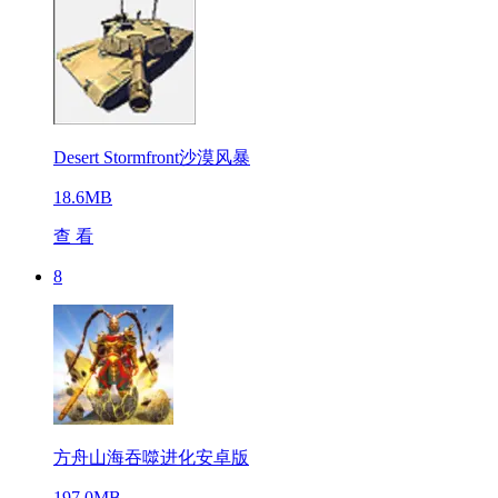
Desert Stormfront沙漠风暴
18.6MB
查 看
8
方舟山海吞噬进化安卓版
197.0MB