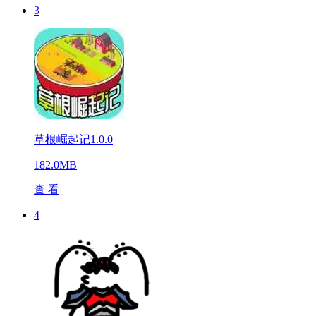
3
草根崛起记1.0.0
182.0MB
查 看
4