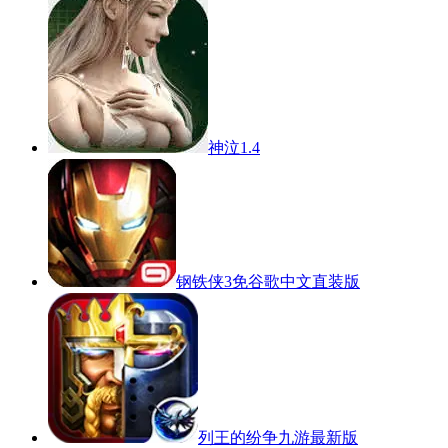
神泣1.4
钢铁侠3免谷歌中文直装版
列王的纷争九游最新版