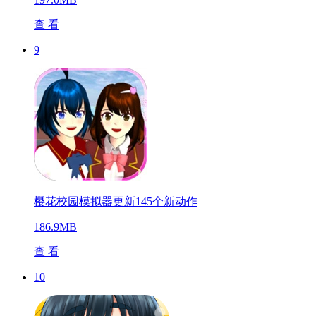
查 看
9
樱花校园模拟器更新145个新动作
186.9MB
查 看
10