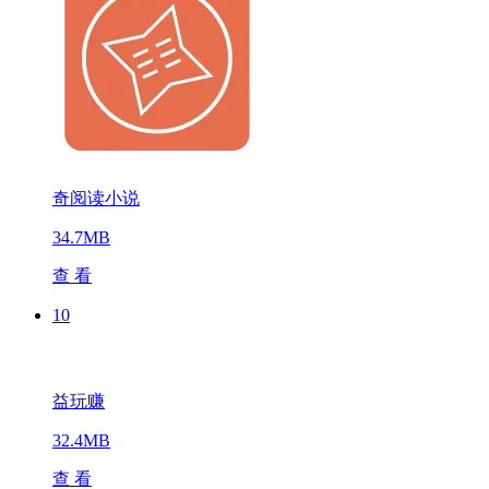
奇阅读小说
34.7MB
查 看
10
益玩赚
32.4MB
查 看