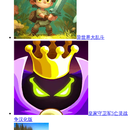
异世界大乱斗
皇家守卫军5亡灵战
争汉化版