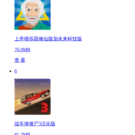
上帝模拟器修仙版加未来科技版
76.0MB
查 看
6
战车撞僵尸3汉化版
81.2MB