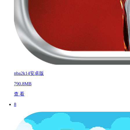
nba2k14安卓版
790.8MB
查 看
8