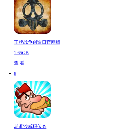
王牌战争创造日官网版
1.65GB
查 看
8
老爹沙威玛传奇