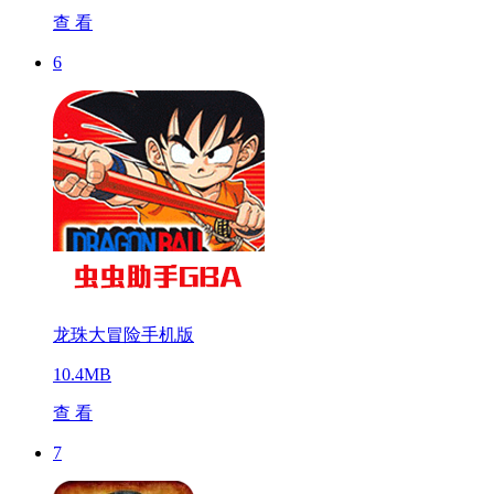
查 看
6
龙珠大冒险手机版
10.4MB
查 看
7