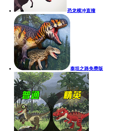
恐龙横冲直撞
泰坦之路免费版