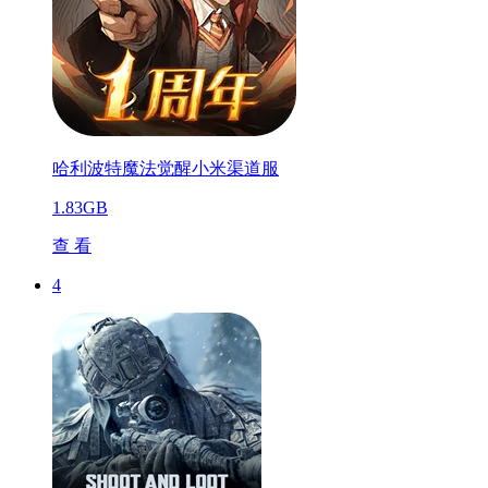
哈利波特魔法觉醒小米渠道服
1.83GB
查 看
4