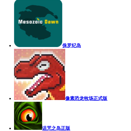
侏罗纪岛
像素恐龙牧场正式版
诅咒之岛正版