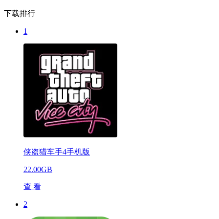
下载排行
1
侠盗猎车手4手机版
22.00GB
查 看
2