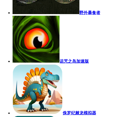
野外暴食者
诅咒之岛加速版
侏罗纪棘龙模拟器