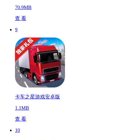
70.9MB
查 看
9
卡车之星游戏安卓版
1.1MB
查 看
10