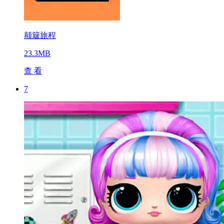
颠簸旅程
23.3MB
查 看
7