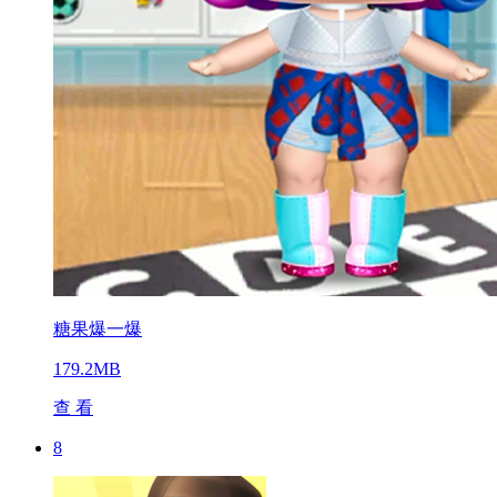
糖果爆一爆
179.2MB
查 看
8