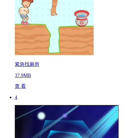
紧急找厕所
37.9MB
查 看
4