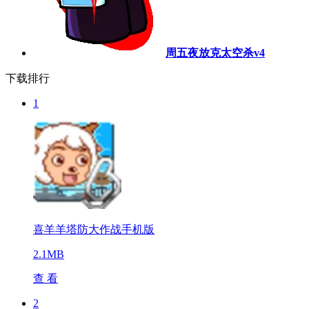
周五夜放克太空杀v4
下载排行
1
喜羊羊塔防大作战手机版
2.1MB
查 看
2