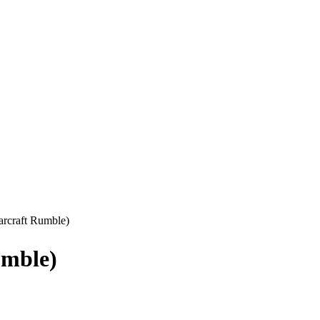
ft Rumble)
ble)