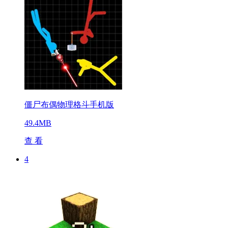
僵尸布偶物理格斗手机版
49.4MB
查 看
4