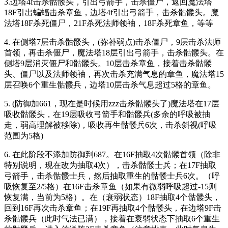
3.边塔4f击杀骷髅头，引出弓箭手，击杀僵尸，返回魔法塔
18F引出蝙蝠击杀章鱼，边塔4f引出弓箭手，击杀骷髅头。魔
法塔18F杀死僵尸，21F杀死法师领袖，18F杀死章鱼，等等
4. 在侧塔7层击杀骷髅头，(弥补弱点)击杀僵尸，9层击杀法师
首领，再击杀僵尸，魔法塔18层引出弓箭手，击杀骷髅头。在
侧塔9层消灭僵尸和骷髅头。10层击杀章鱼，接着击杀骷髅
头、僵尸以及法师领袖，再次击杀充满气息的章鱼，魔法塔15
层召唤6个重生骷髅兵，边塔10层击杀气息超过5格的章鱼。
5. (防御加661，现在是时候用zzz击杀骷髅头了)魔法塔在17层
吸收骷髅头，在19层吸收弓箭手和骷髅兵(多余的呼吸被抽
走，弱高理解被移除)，吸收再生骷髅兵6次，击杀斜视(呼吸
范围为5格)
6. 在此阶段不添加防御到687。在16F抽取4次骷髅首领（除非
特别说明，现在改为抽取4次），击杀骷髅士兵；在17F抽取
弓箭手，击杀骷髅士兵，然后抽取重生的骷髅士兵6次。（呼
吸恢复至2/5格）在16F击杀章鱼（如果有微弱呼吸超过-15则
恢复满，当前为5格）。在（衰弱状态）18F抽取4个骷髅头，
回到16F再次击杀章鱼；在19F再抽取4个骷髅头，在边塔9F击
杀骷髅兵（此时气法已满），接着在衰弱状态下抽取6个重生