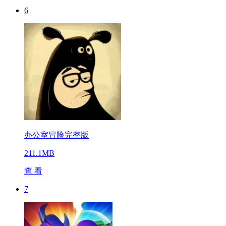
6
办公室冒险完整版
211.1MB
查 看
7