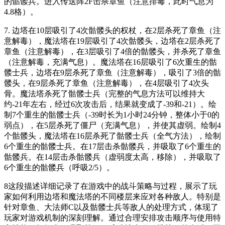
的骷髅兵。进入传送阵2F击杀章鱼（注意排毒，此时气息为
4.8格）。
7. 边塔在10层吸引了4次骷髅头的权杖，在2层杀死了章鱼（注
意解毒），魔法塔在19层吸引了4次骷髅头，边塔在2层杀死了
章鱼（注意解毒），在3层吸引了4倍的骷髅头，并杀死了章鱼
（注意解毒，充满气息）。魔法塔在16层吸引了6次重生的骷
髅士兵，边塔在9层杀死了章鱼（注意解毒），吸引了3倍的骷
髅头，在9层杀死了章鱼（注意解毒），在4层吸引了4次头
骨。魔法塔杀死了骷髅士兵（完整的气息方法可以维持大
约-21年左右，经过6次攻击后，结果就变成了-39和-21）。绘
制7个重生的骷髅士兵（-39时长为1小时24分钟，整体小于0的
弱点），在5层杀死了僵尸（充满气息），并使其虚弱。绘制4
个骷髅头，魔法塔在16层杀死了骷髅士兵（全气方法），绘制
6个重生的骷髅士兵。在17层击杀骷髅兵，并吸取了6个重生的
骷髅兵。在14层击杀骷髅兵（虚弱度太高，移除），并吸取了
6个重生的骷髅兵（呼吸2/5）。
8这段描述详细记录了在游戏中的战斗策略与过程，展示了玩
家如何利用边塔和魔法塔的不同楼层来应对各种敌人。特别是
针对章鱼、大法师C以及骷髅士兵等敌人的处理方式，体现了
玩家对游戏机制的深刻理解。通过合理安排攻击顺序与使用特