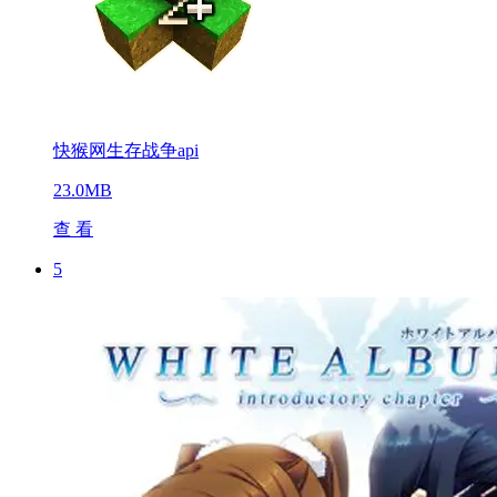
快猴网生存战争api
23.0MB
查 看
5