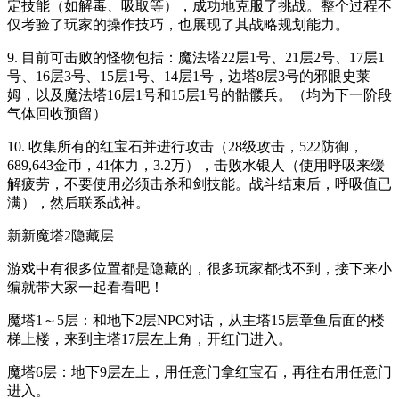
定技能（如解毒、吸取等），成功地克服了挑战。整个过程不
仅考验了玩家的操作技巧，也展现了其战略规划能力。
9. 目前可击败的怪物包括：魔法塔22层1号、21层2号、17层1
号、16层3号、15层1号、14层1号，边塔8层3号的邪眼史莱
姆，以及魔法塔16层1号和15层1号的骷髅兵。（均为下一阶段
气体回收预留）
10. 收集所有的红宝石并进行攻击（28级攻击，522防御，
689,643金币，41体力，3.2万），击败水银人（使用呼吸来缓
解疲劳，不要使用必须击杀和剑技能。战斗结束后，呼吸值已
满），然后联系战神。
新新魔塔2隐藏层
游戏中有很多位置都是隐藏的，很多玩家都找不到，接下来小
编就带大家一起看看吧！
魔塔1～5层：和地下2层NPC对话，从主塔15层章鱼后面的楼
梯上楼，来到主塔17层左上角，开红门进入。
魔塔6层：地下9层左上，用任意门拿红宝石，再往右用任意门
进入。