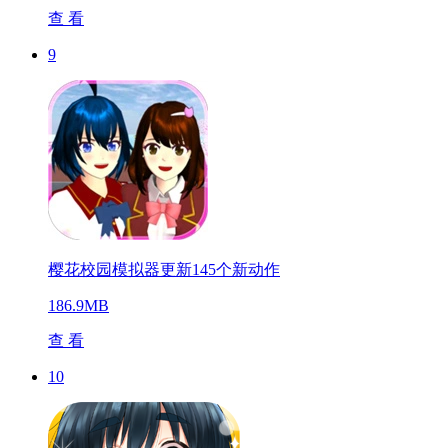
查 看
9
樱花校园模拟器更新145个新动作
186.9MB
查 看
10