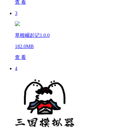
查 看
3
草根崛起记1.0.0
182.0MB
查 看
4