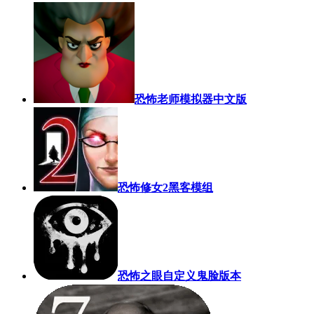
恐怖老师模拟器中文版
恐怖修女2黑客模组
恐怖之眼自定义鬼脸版本