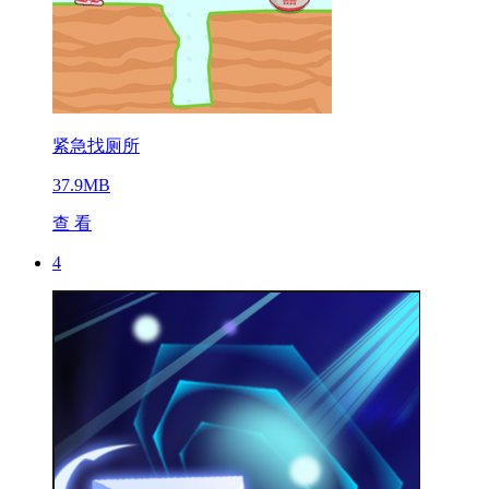
紧急找厕所
37.9MB
查 看
4