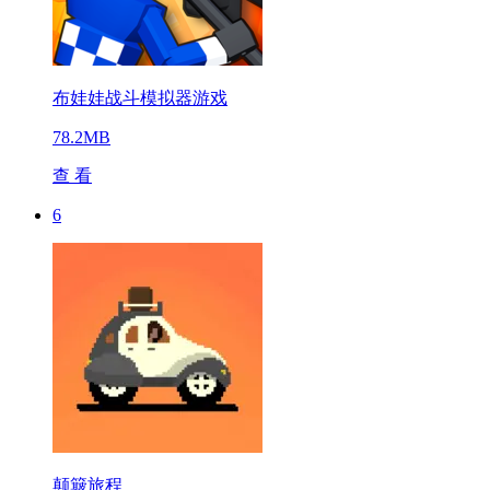
布娃娃战斗模拟器游戏
78.2MB
查 看
6
颠簸旅程