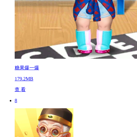
糖果爆一爆
179.2MB
查 看
8