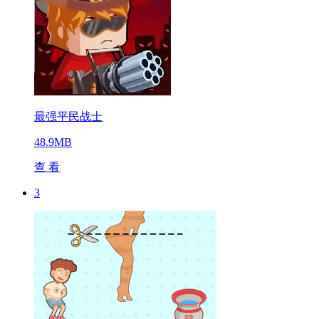
最强平民战士
48.9MB
查 看
3