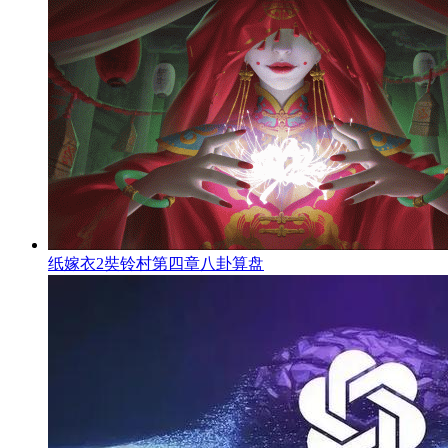
纸嫁衣2奘铃村第四章八卦算盘