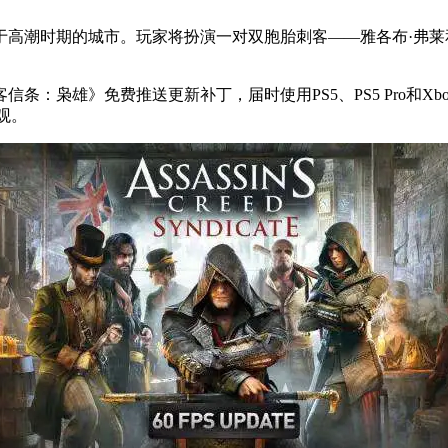
处于高潮时期的城市。玩家将扮演一对双胞胎刺客——雅各布·弗
雄》免费推送更新补丁，届时使用PS5、PS5 Pro和Xbox S
奇观。