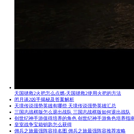
天国拯救2火把怎么点燃-天国拯救2使用火把的方法
闭月谈2凶手揭秘及答案解析
天境传说强势英雄有哪些 天境传说强势英雄汇总
三国志战棋版怎么退出战队 三国志战棋版如何退出战队
创世纪神手游值得培养的角色 创世纪神手游角色培养指
皇室战争宝箱钥匙怎么获得
佣兵之旅最强阵容排名图 佣兵之旅最强阵容推荐攻略