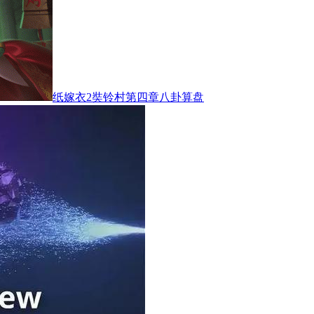
纸嫁衣2奘铃村第四章八卦算盘