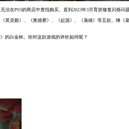
法在PS5的商店中查找购买。直到2023年3月育碧修复闪烁问
》、《英灵殿》、《奥德赛》、《起源》、《枭雄》等五款。继《
条：枭雄》的白金杯。你对这款游戏的评价如何呢？