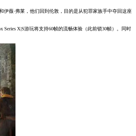
莱和伊薇·弗莱，他们回到伦敦，目的是从犯罪家族手中夺回这座
eries X|S游玩将支持60帧的流畅体验（此前锁30帧）。同时