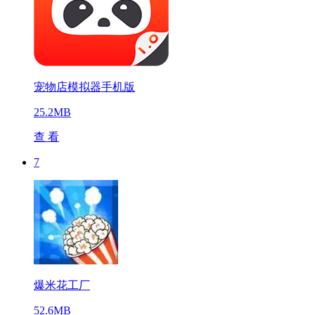
宠物店模拟器手机版
25.2MB
查 看
7
爆米花工厂
52.6MB