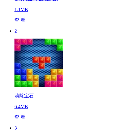
1.1MB
查 看
2
消除宝石
6.4MB
查 看
3