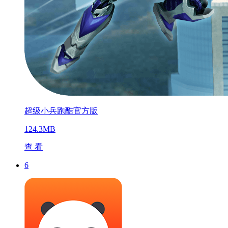
超级小兵跑酷官方版
124.3MB
查 看
6