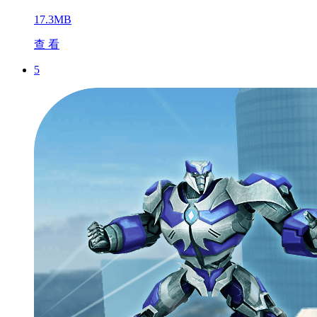
17.3MB
查 看
5