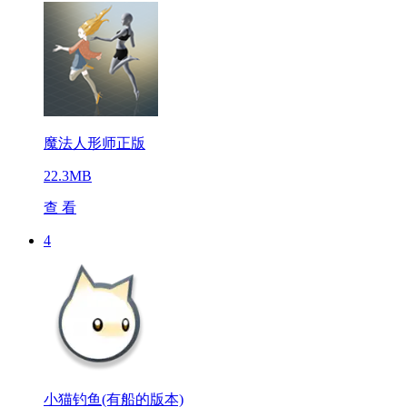
魔法人形师正版
22.3MB
查 看
4
小猫钓鱼(有船的版本)