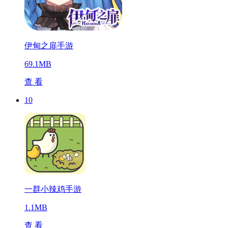
伊甸之扉手游
69.1MB
查 看
10
一群小辣鸡手游
1.1MB
查 看