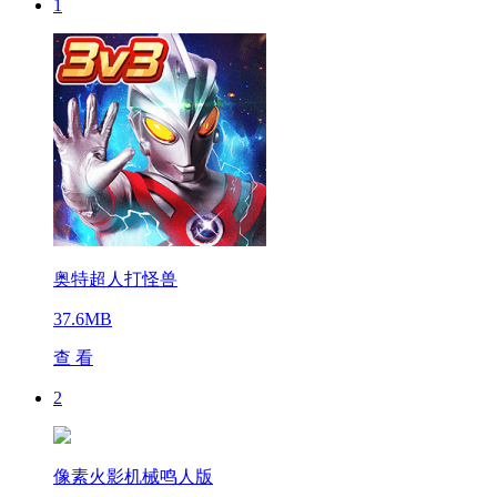
1
奥特超人打怪兽
37.6MB
查 看
2
像素火影机械鸣人版