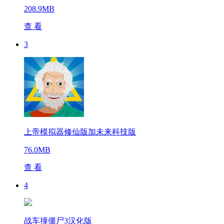
208.9MB
查 看
3
上帝模拟器修仙版加未来科技版
76.0MB
查 看
4
战车撞僵尸3汉化版