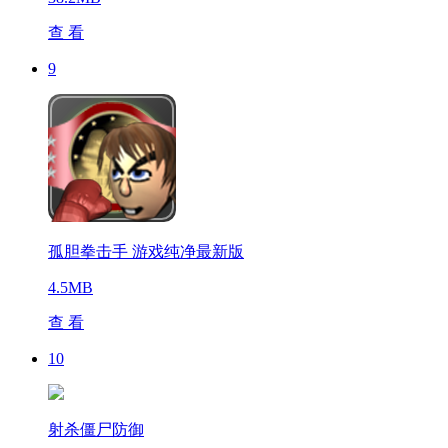
查 看
9
孤胆拳击手 游戏纯净最新版
4.5MB
查 看
10
射杀僵尸防御