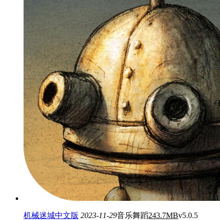
机械迷城中文版
2023-11-29
音乐舞蹈
243.7MB
v5.0.5