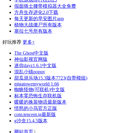
假面骑士腰带模拟器大全免费
方舟生存进化2.0下载
每天更新的早安图片app
植物大战僵尸所有版本
塞拉七号所有版本
好玩推荐
更多+
The Ghost中文版
神仙影视官网版
迷你dayz1.6.1中文版
混乱小镇popuv
甜瓜游乐场15.3版本7723(自带模组)
migatowemyworld 1.66
蜘蛛怪物(可联机)中文版
标本零恐怖生存联机版
暖暖的换装物语最新版本
愤怒的小鸟官方正版
com.tencent.ig最新版
g沙盒15.4.5版本
网站首页
|