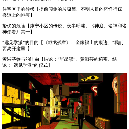
住宅区里的异状【提前倾倒的垃圾筒、不明人群的奇怪行踪、
楼道上的拖痕】
蛰伏的危险【康宁小区的传说、夜半呼啸、《神庭、诸神和诸
神使者》其一】
“远见学派”的目的【《戟戈残章》、全家福上的痕迹、“我们
要离开这里”】
黄淑芬参与的理由【结论：“毕昂骥”、黄淑芬的秘密、结
论：“远见学派”的仪式】