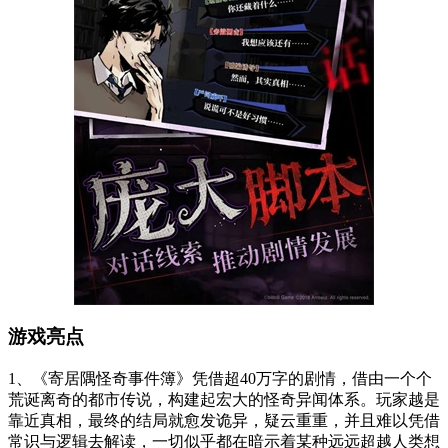
游戏亮点
1、《寄居隅怪奇事件簿》凭借超40万字的剧情，借由一个个
荒诞离奇的都市传说，构建起宏大的怪奇异闻体系。玩家越是
靠近真相，最终的结局就愈发诡异，疑云重重，并且难以凭借
常识与逻辑去解读，一切似乎都在暗示着某种远远超越人类想