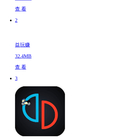
查 看
2
益玩赚
32.4MB
查 看
3