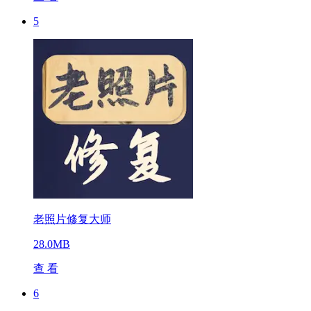
5
老照片修复大师
28.0MB
查 看
6