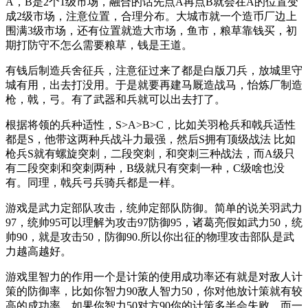
A，B是2个1级市场，融合的话先点A再点B就会在A的位置变
成2级市场，注意位置，合理分布。大城市就一个造币厂边上
围满3级市场，还有位置就造大市场，鱼市，粮草靠钱买，初
期打防守不怎么需要粮草，钱是王道。
有钱后制造兵舍征兵，注意征过来了都是白版刀兵，放城里守
城有用，出去打没用。于是就要再建马厩造战马，怡炼厂制造
枪，戟，弓。有了武器和兵就可以出去打了。
根据将领的兵种适性，S>A>B>C，比如关羽枪兵和戟兵适性
都是S，他带这两种兵战斗力最强，然后S拥有顶级战法 比如
枪兵S就有螺旋突刺，二段突刺，和突刺三种战法，而A级只
有二段突刺和突刺两种，B级就只有突刺一种，C级啥也没
有。同理，戟兵弓兵骑兵都是一样。
游戏是武力定部队攻击，统帅定部队防御。简单的说关羽武力
97，统帅95可以理解为攻击97防御95，诸葛亮假如武力50，统
帅90，就是攻击50，防御90.所以你出征的物理攻击部队是武
力越高越好。
游戏里智力的作用一个是计策的使用成功率还有就是对敌人计
策的防御率，比如你智力90敌人智力50，你对他放计策就有较
高的成功率，如果你智力50对方90你的计策多半会失败。而一