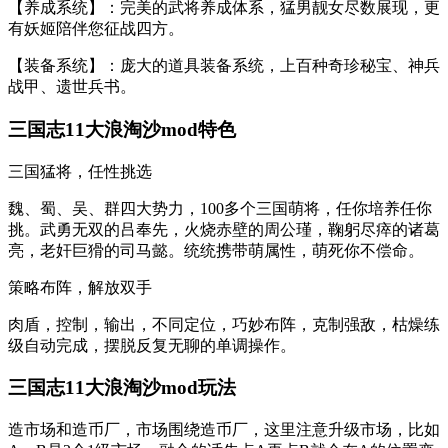
【养成系统】：完美的武将养成体系，猛男靓女尽数展现，更
有妖姬陪伴您征战四方。
【装备系统】：庞大的道具装备系统，上百种奇珍秘宝、神兵
战甲、遗世兵书。
三国志11大浪淘沙mod特色
三国猛将，任性挑选
魏、蜀、吴、群四大势力，100多个三国萌将，任你培养任你
挑。武勇无双的吕奉先，火烧赤壁的周公瑾，鞠躬尽瘁的诸葛
亮，老奸巨猾的司马懿。统统携带萌属性，萌死你不偿命。
策略布阵，解放双手
肉盾，控制，输出，不同定位，巧妙布阵，克制强敌，枯燥练
级自动完成，摆脱反复无聊的单调操作。
三国志11大浪淘沙mod玩法
造市场和造币厂，市场围绕造币厂，这里注意升级市场，比如