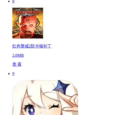
8
红色警戒2防卡顿补丁
2.0MB
查 看
9