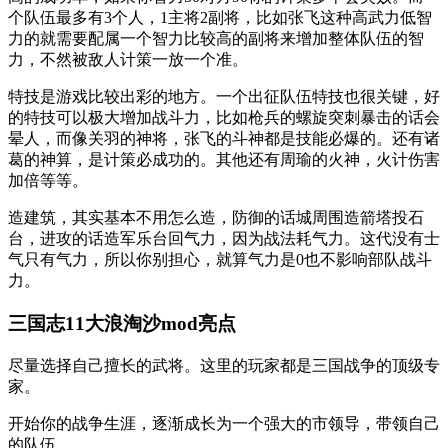
个队伍最多有3个人，1主将2副将，比如张飞这种高武力低智
力的就需要配属一个智力比较高的副将来增加整体队伍的智
力，不然被敌人计策一放一个准。
特技是游戏比较出彩的地方。一个出征队伍特技也很关键，好
的特技可以极大增加战斗力，比如枪兵的螺旋突刺暴击的话会
晕人，而像关羽的神将，张飞的斗神都是技能必爆的。还有诸
葛的神算，是计策必成功的。其他还有周瑜的火神，火计伤害
加倍等等。
造建筑，其实基本不用怎么造，防御的话城周围造箭塔投石
台，进攻的话造军乐台回气力，因为战法耗气力。这代没有士
气只有气力，所以你别担心，就算气力是0也不影响部队战斗
力。
三国志11大浪淘沙mod亮点
尽量选择自己擅长的武将。这里的玩家都是三国战争的顶级专
家。
开始你的战争生涯，逐渐成长为一个强大的市领导，带领自己
的队伍。