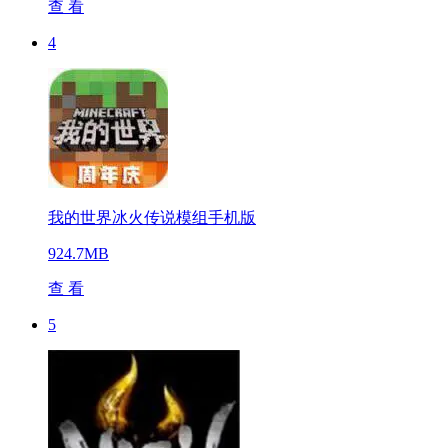
查 看
4
我的世界冰火传说模组手机版
924.7MB
查 看
5