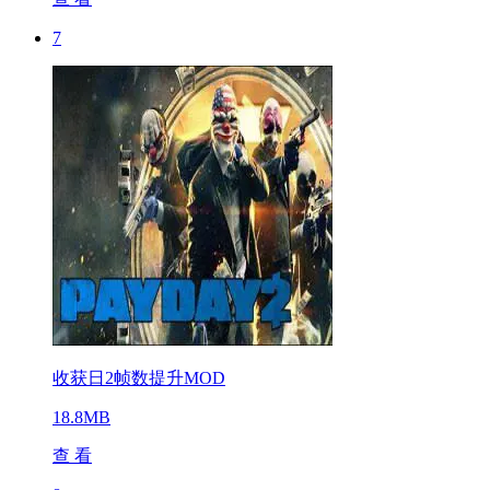
7
收获日2帧数提升MOD
18.8MB
查 看