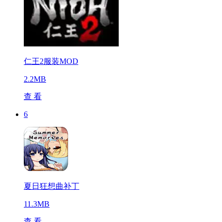
仁王2服装MOD
2.2MB
查 看
6
夏日狂想曲补丁
11.3MB
查 看