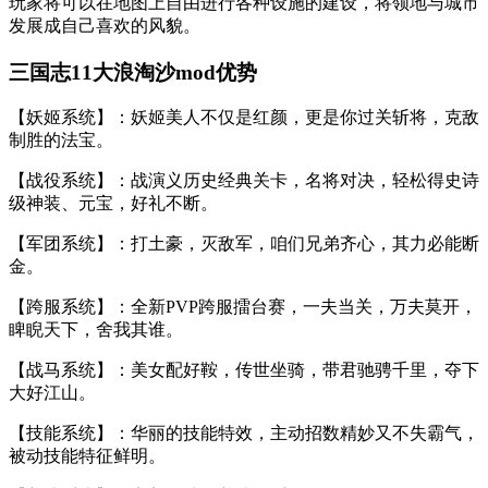
玩家将可以在地图上自由进行各种设施的建设，将领地与城市
发展成自己喜欢的风貌。
三国志11大浪淘沙mod优势
【妖姬系统】：妖姬美人不仅是红颜，更是你过关斩将，克敌
制胜的法宝。
【战役系统】：战演义历史经典关卡，名将对决，轻松得史诗
级神装、元宝，好礼不断。
【军团系统】：打土豪，灭敌军，咱们兄弟齐心，其力必能断
金。
【跨服系统】：全新PVP跨服擂台赛，一夫当关，万夫莫开，
睥睨天下，舍我其谁。
【战马系统】：美女配好鞍，传世坐骑，带君驰骋千里，夺下
大好江山。
【技能系统】：华丽的技能特效，主动招数精妙又不失霸气，
被动技能特征鲜明。