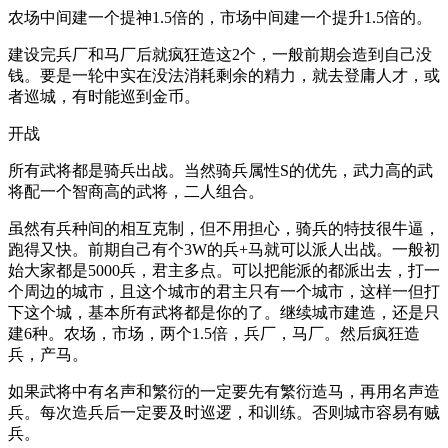
农场中间建一个提神1.5倍的，市场中间建一个提升1.5倍的。
建设完兵厂和马厂后就疯狂造这2个，一般前期会造到自己没
钱。要是一轮中实在没法消耗剩余的精力，就去登庸人才，或
者巡城，有时能巡到金币。
开战
所有武将都是骑兵出战。当然骑兵属性S的优先，武力高的武
将配一个智商高的武将，二人组合。
虽然有兵种间的相互克制，但不用担心，骑兵的特技很牛逼，
跑得又快。前期自己有个3W的兵+马就可以派人出战。一般初
始大家都是5000兵，君主多点。可以把能派的都派出去，打一
个周边的城市，且这个城市的君主只有一个城市，这样一但打
下这个城，基本所有武将都是你的了。继续城市建造，还是只
建6种。农场，市场，两个1.5倍，兵厂，马厂。然后疯狂造
兵，产马。
如果武将中有名声和繁衍的一定要先有繁衍造马，再用名声造
兵。每次造兵后一定要及时巡逻，和训练。否则城市容易有贼
兵。