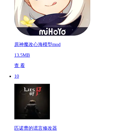
原神魔改心海模型mod
13.5MB
查 看
10
匹诺曹的谎言修改器