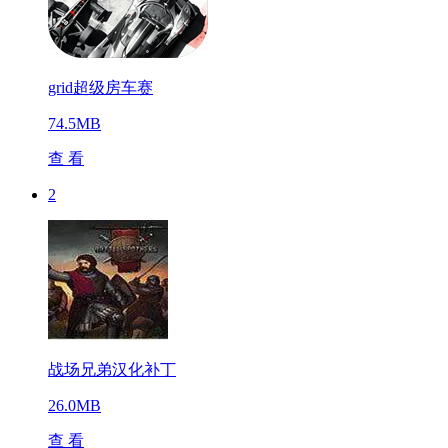
grid超级房车赛
74.5MB
查 看
2
战场兄弟汉化补丁
26.0MB
查 看