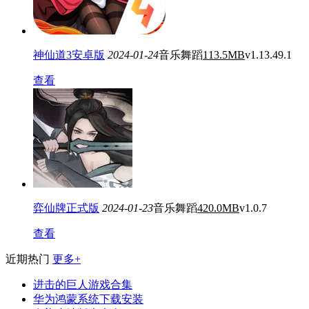
神仙道3安卓版
2024-01-24
音乐舞蹈
113.5MB
v1.13.49.1
查看
弈仙牌正式版
2024-01-23
音乐舞蹈
420.0MB
v1.0.7
查看
近期热门
更多+
进击的巨人游戏合集
华为鸿蒙系统下载安装