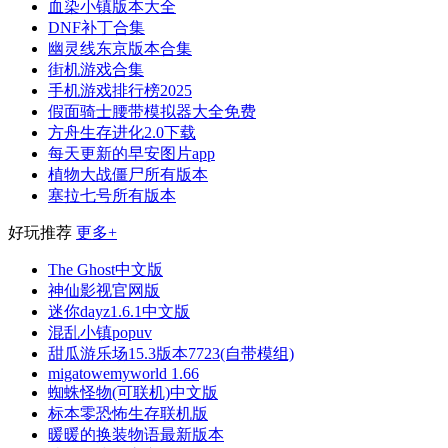
血染小镇版本大全
DNF补丁合集
幽灵线东京版本合集
街机游戏合集
手机游戏排行榜2025
假面骑士腰带模拟器大全免费
方舟生存进化2.0下载
每天更新的早安图片app
植物大战僵尸所有版本
塞拉七号所有版本
好玩推荐
更多+
The Ghost中文版
神仙影视官网版
迷你dayz1.6.1中文版
混乱小镇popuv
甜瓜游乐场15.3版本7723(自带模组)
migatowemyworld 1.66
蜘蛛怪物(可联机)中文版
标本零恐怖生存联机版
暖暖的换装物语最新版本