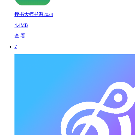
搜书大师书源2024
4.4MB
查 看
7