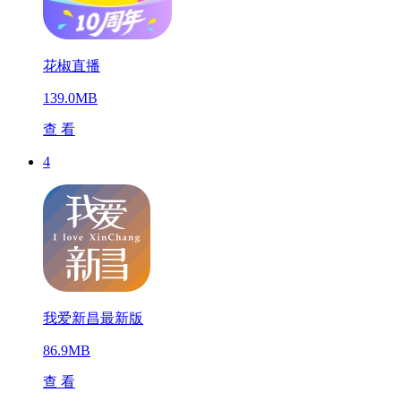
花椒直播
139.0MB
查 看
4
我爱新昌最新版
86.9MB
查 看