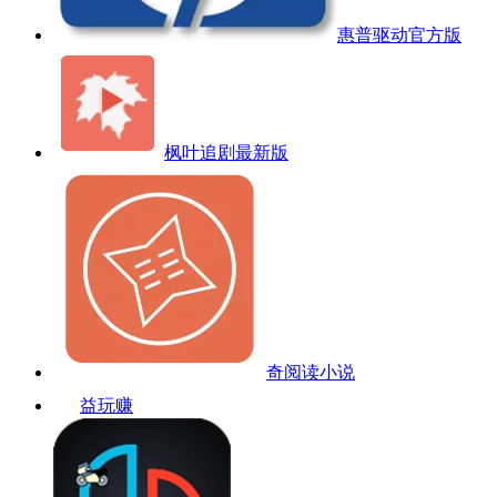
惠普驱动官方版
枫叶追剧最新版
奇阅读小说
益玩赚